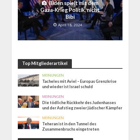
Biden spielt mit dem
Gaza-Krieg Politik, nicht
Bibi
April 18, 2024
Top Mitgliederartikel
MEINUNGEN
Tacheles mit Aviel – Europas Grenzkrise
und wieder ist Israel schuld
MEINUNGEN
Die tödliche Rückkehr des Judenhasses
und der Aufstieg zweier jüdischer Kämpfer
MEINUNGEN
Teheran ist in den Tunnel des
Zusammenbruchs eingetreten