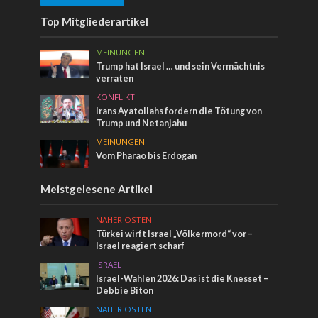
Top Mitgliederartikel
MEINUNGEN
Trump hat Israel … und sein Vermächtnis
verraten
KONFLIKT
Irans Ayatollahs fordern die Tötung von
Trump und Netanjahu
MEINUNGEN
Vom Pharao bis Erdogan
Meistgelesene Artikel
NAHER OSTEN
Türkei wirft Israel „Völkermord“ vor –
Israel reagiert scharf
ISRAEL
Israel-Wahlen 2026: Das ist die Knesset –
Debbie Biton
NAHER OSTEN