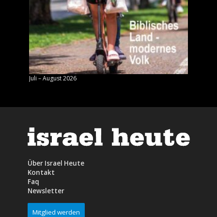
Juli – August 2026
Mai – J
Über Israel Heute
Kontakt
Faq
Newsletter
Mitglied werden