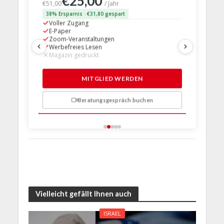
€25,00
€63,
€51,00
/ Jahr
38% Ersparnis · €31,80 gespart
24% Erspar
Voller Zugang
Voller Z
E-Paper
E-Paper
Zoom-Veranstaltungen
Zoom-Ve
Werbefreies Lesen
Werbefre
Magazin gedruckt
Magazin 
1 Probem
MITGLIED WERDEN
Beratungsgespräch buchen
n
Vielleicht gefällt Ihnen auch
ISRAEL