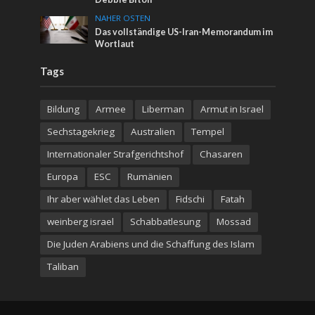
NAHER OSTEN
Das vollständige US-Iran-Memorandum im
Wortlaut
Tags
Bildung
Armee
Liberman
Armut in Israel
Sechstagekrieg
Australien
Tempel
Internationaler Strafgerichtshof
Chasaren
Europa
ESC
Rumänien
Ihr aber wählet das Leben
Fidschi
Fatah
weinberg israel
Schabbatlesung
Mossad
Die Juden Arabiens und die Schaffung des Islam
Taliban