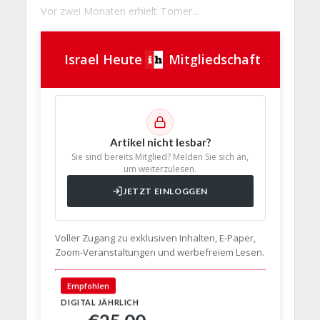
Vor zwei Monaten erhielt Tomer...
Israel Heute
Mitgliedschaft
Artikel nicht lesbar?
Sie sind bereits Mitglied? Melden Sie sich an,
um weiterzulesen.
JETZT EINLOGGEN
Voller Zugang zu exklusiven Inhalten, E-Paper,
Zoom-Veranstaltungen und werbefreiem Lesen.
🇩🇪 Deut
Empfohlen
DIGITAL JÄHRLICH
PRINT + D