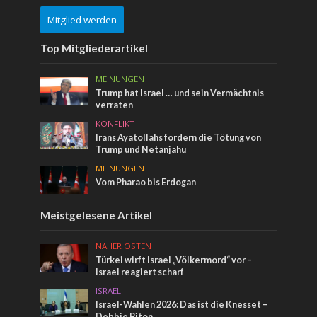
Mitglied werden
Top Mitgliederartikel
MEINUNGEN
Trump hat Israel … und sein Vermächtnis
verraten
KONFLIKT
Irans Ayatollahs fordern die Tötung von
Trump und Netanjahu
MEINUNGEN
Vom Pharao bis Erdogan
Meistgelesene Artikel
NAHER OSTEN
Türkei wirft Israel „Völkermord“ vor –
Israel reagiert scharf
ISRAEL
Israel-Wahlen 2026: Das ist die Knesset –
Debbie Biton