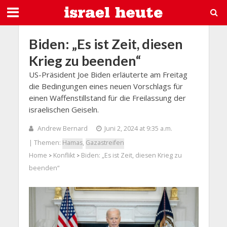
Biden: „Es ist Zeit, diesen
Krieg zu beenden“
US-Präsident Joe Biden erläuterte am Freitag
die Bedingungen eines neuen Vorschlags für
einen Waffenstillstand für die Freilassung der
israelischen Geiseln.
Andrew Bernard
Juni 2, 2024 at 9:35 a.m.
| Themen:
Hamas
,
Gazastreifen
Home
Konflikt
Biden: „Es ist Zeit, diesen Krieg zu
>
>
beenden“