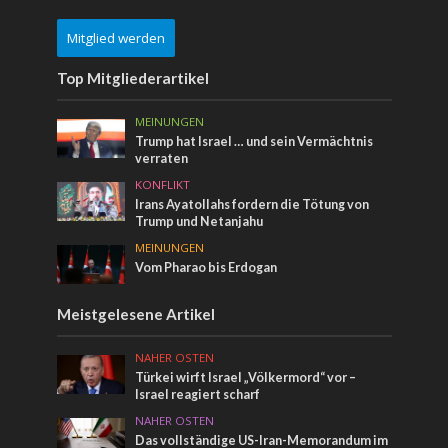
Mitglied werden
Top Mitgliederartikel
MEINUNGEN
Trump hat Israel … und sein Vermächtnis
verraten
KONFLIKT
Irans Ayatollahs fordern die Tötung von
Trump und Netanjahu
MEINUNGEN
Vom Pharao bis Erdogan
Meistgelesene Artikel
NAHER OSTEN
Türkei wirft Israel „Völkermord“ vor –
Israel reagiert scharf
NAHER OSTEN
Das vollständige US-Iran-Memorandum im