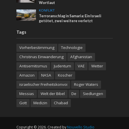
Wortlaut
KONFLIKT
Terroranschlag in Samaria: Ein Israeli
getötet, zwei weitere verletzt
Tags
Vorherbestimmung
Technologie
Christinas Einwanderung
Afghanistan
Antisemitismus
Judentum
VAE
Wetter
Amazon
NASA
Koscher
israelischer Freiheitskonvoi
Roger Waters
Messias
Welt der Bibel
De
Siedlungen
Gott
Medizin
Chabad
Copyright © 2026. Created by
Nouvello Studio