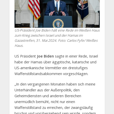
US-Präsident Joe Biden hält eine Rede im Weißen Haus
zum Krieg zwischen Israel und der Hamas im
Gazastreifen, 31. Mai 2024. Foto: Carlos Fyfe/ Weißes
Haus.
US Präsident
Joe Biden
sagte in einer Rede, Israel
habe der Hamas über ägyptische, katarische und
US-amerikanische Vermittler ein dreistufiges
Waffenstillstandsabkommen vorgeschlagen.
„In den vergangenen Monaten haben sich meine
Unterhändler aus der Außenpolitik, den
Geheimdiensten und anderen Bereichen
unermüdlich bemüht, nicht nur einen
Waffenstillstand zu erreichen, der zwangsläufig
brüchig und vorübergehend sein würde, sondern