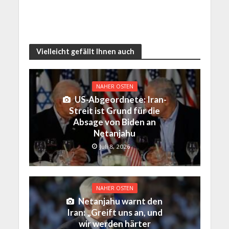
Vielleicht gefällt Ihnen auch
NAHER OSTEN
US-Abgeordnete: Iran-
Streit ist Grund für die
Absage von Biden an
Netanjahu
Juli 8, 2026
NAHER OSTEN
Netanjahu warnt den
Iran: „Greift uns an, und
wir werden härter