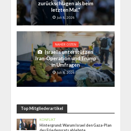
zurückschlagen als beim
letzten Mal.“
Juli 8, 2026
NAHER OSTEN
Israelis unterstützen
Iran-Operation und Trump
in Umfragen
Juli 8, 2026
Top Mitgliederartikel
KONFLIKT
Hintergrund: Warum Israel den Gaza-Plan
des Friedensrats ablehnte