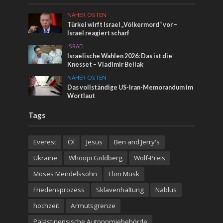
NAHER OSTEN
Türkei wirft Israel „Völkermord“ vor –
Israel reagiert scharf
ISRAEL
Israelische Wahlen 2026: Das ist die
Knesset – Vladimir Beliak
NAHER OSTEN
Das vollständige US-Iran-Memorandum im
Wortlaut
Tags
Everest
Öl
Jesus
Ben and Jerry's
Ukraine
Whoopi Goldberg
Wolf-Preis
Moses Mendelssohn
Elon Musk
Friedensprozess
Sklavenhaltung
Nablus
hochzeit
Armutsgrenze
Palästinensische Autonomiebehörde