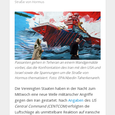
Straße von Hormus
Passanten gehen in Teheran an einem Wandgemälde
vorbei, das die Konfrontation des Iran mit den USA und
Israel sowie die Spannungen um die Straße von
Hormus thematisiert. Foto: EPA/Abedin Taherkenareh.
Die Vereinigten Staaten haben in der Nacht zum
Mittwoch eine neue Welle militärischer Angriffe
gegen den Iran gestartet. Nach
Angaben
des
US
Central Command (CENTCOM)
erfolgten die
Luftschläge als unmittelbare Reaktion auf iranische