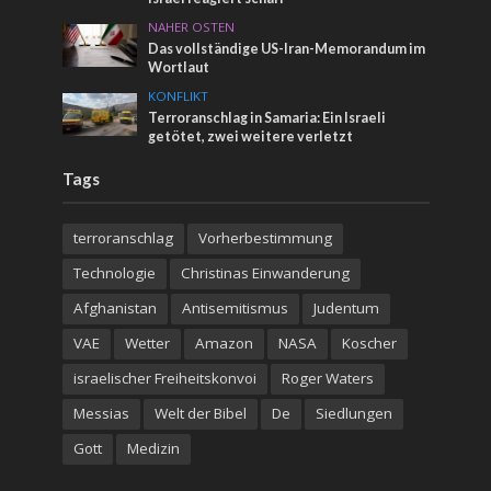
NAHER OSTEN
Das vollständige US-Iran-Memorandum im
Wortlaut
KONFLIKT
Terroranschlag in Samaria: Ein Israeli
getötet, zwei weitere verletzt
Tags
terroranschlag
Vorherbestimmung
Technologie
Christinas Einwanderung
Afghanistan
Antisemitismus
Judentum
VAE
Wetter
Amazon
NASA
Koscher
israelischer Freiheitskonvoi
Roger Waters
Messias
Welt der Bibel
De
Siedlungen
Gott
Medizin