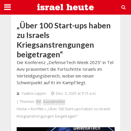
„Über 100 Start-ups haben
zu Israels
Kriegsanstrengungen
beigetragen“
Die Konferenz „DefenseTech Week 2025“ in Tel
Aviv präsentiert die Fortschritte Israels im
Verteidigungsbereich, wobei ein neuer
Schwerpunkt auf KI im Kampf liegt.
Yaakov Lappin
Dez. 3, 2025 at 9:15 a.m.
| Themen:
IDF
,
Gazastreifen
Home
Konflikt
„Über 100 Start-ups haben zu Israels
>
>
Kriegsanstrengungen beigetragen“