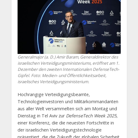
Generalmajor (a. D.) Amir Baram, Generaldirektor des
israelischen Verteidigungsministeriums, eröffnet am 1.
Dezember den zweiten Internationalen DefenseTech-
Gipfel. Foto: Medien- und Öffentlichkeitsarbeit,
israelisches Verteidigungsministerium.
Hochrangige Verteidigungsbeamte,
Technologieinvestoren und Militärkommandanten
aus aller Welt versammelten sich am Montag und
Dienstag in Tel Aviv zur
DefenseTech Week 2025
,
einer Konferenz, die die neuesten Fortschritte in
der israelischen Verteidigungstechnologie
präsentiert, die die Zukunft der globalen Sicherheit