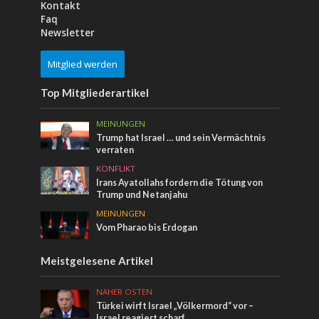
Kontakt
Faq
Newsletter
Mitglied werden
Top Mitgliederartikel
MEINUNGEN
Trump hat Israel … und sein Vermächtnis
verraten
KONFLIKT
Irans Ayatollahs fordern die Tötung von
Trump und Netanjahu
MEINUNGEN
Vom Pharao bis Erdogan
Meistgelesene Artikel
NAHER OSTEN
Türkei wirft Israel „Völkermord“ vor –
Israel reagiert scharf