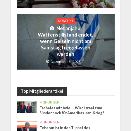
KONFLIKT
Netanjahu:
Waffenstillstand endet,
wenn Geiseln nicht am
Samstag freigelassen
werden
Dezember 3, 2025
Top Mitgliederartikel
MEINUNGEN
Tacheles mit Aviel – Wird Israel zum
Sündenbock für Amerikas Iran-Krieg?
MEINUNGEN
Teheran ist in den Tunnel des