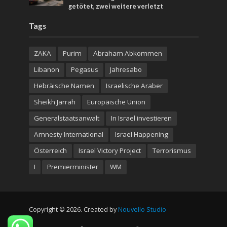
getötet, zwei weitere verletzt
Tags
ZAKA
Purim
Abraham Abkommen
Libanon
Pegasus
Jahresabo
Hebräische Namen
Israelische Araber
Sheikh Jarrah
Europäische Union
Generalstaatsanwalt
In Israel investieren
Amnesty International
Israel Happening
Österreich
Israel Victory Project
Terrorismus
I
Premierminister
WM
Copyright © 2026. Created by
Nouvello Studio