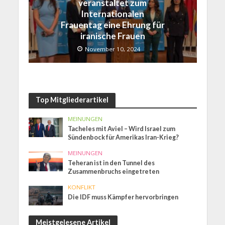
veranstaltet zum
Internationalen
Frauentag eine Ehrung für
iranische Frauen
November 10, 2024
Top Mitgliederartikel
MEINUNGEN
Tacheles mit Aviel – Wird Israel zum
Sündenbock für Amerikas Iran-Krieg?
MEINUNGEN
Teheran ist in den Tunnel des
Zusammenbruchs eingetreten
KONFLIKT
Die IDF muss Kämpfer hervorbringen
Meistgelesene Artikel