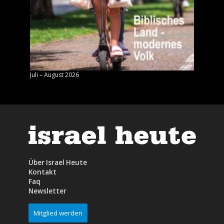
Juli – August 2026
Mai – J
Über Israel Heute
Kontakt
Faq
Newsletter
Mitglied werden