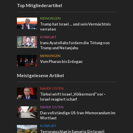
Top Mitgliederartikel
MEINUNGEN
Trump hat Israel … und sein Vermächtnis
verraten
KONFLIKT
Irans Ayatollahs fordern die Tötung von
Trump und Netanjahu
MEINUNGEN
Vom Pharao bis Erdogan
Meistgelesene Artikel
NAHER OSTEN
Türkei wirft Israel „Völkermord“ vor –
Israel reagiert scharf
NAHER OSTEN
Das vollständige US-Iran-Memorandum im
Wortlaut
KONFLIKT
Terroranschlag in Samaria: Ein Israeli