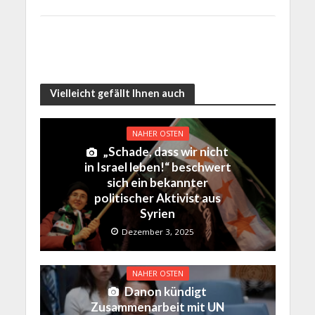
Vielleicht gefällt Ihnen auch
NAHER OSTEN
„Schade, dass wir nicht
in Israel leben!“ beschwert
sich ein bekannter
politischer Aktivist aus
Syrien
Dezember 3, 2025
NAHER OSTEN
Danon kündigt
Zusammenarbeit mit UN