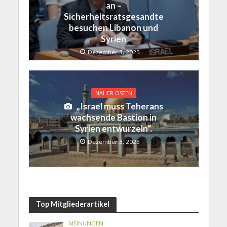
an –
Sicherheitsratsgesandte
besuchen Libanon und
Syrien
Dezember 3, 2025
NAHER OSTEN
„Israel muss Teherans
wachsende Bastion in
Syrien entwurzeln“.
Dezember 3, 2025
Top Mitgliederartikel
MEINUNGEN