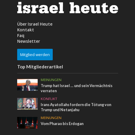
Über Israel Heute
Kontakt
Faq
Newsletter
Mitglied werden
Top Mitgliederartikel
MEINUNGEN
Trump hat Israel … und sein Vermächtnis
verraten
KONFLIKT
Irans Ayatollahs fordern die Tötung von
Trump und Netanjahu
MEINUNGEN
Vom Pharao bis Erdogan