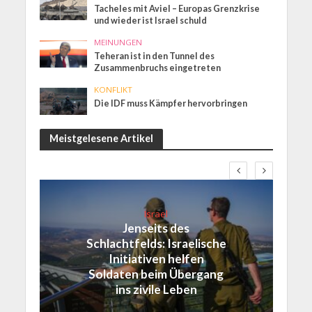
Tacheles mit Aviel – Europas Grenzkrise
und wieder ist Israel schuld
MEINUNGEN
Teheran ist in den Tunnel des
Zusammenbruchs eingetreten
KONFLIKT
Die IDF muss Kämpfer hervorbringen
Meistgelesene Artikel
Israel
Jenseits des
Schlachtfelds: Israelische
Initiativen helfen
Soldaten beim Übergang
ins zivile Leben