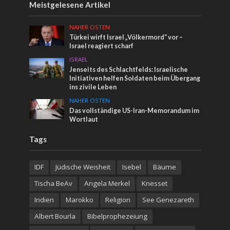
Meistgelesene Artikel
NAHER OSTEN
Türkei wirft Israel „Völkermord“ vor –
Israel reagiert scharf
ISRAEL
Jenseits des Schlachtfelds: Israelische
Initiativen helfen Soldaten beim Übergang
ins zivile Leben
NAHER OSTEN
Das vollständige US-Iran-Memorandum im
Wortlaut
Tags
IDF
Jüdische Weisheit
Isebel
Bäume
Tischa BeAv
Angela Merkel
Knesset
Indien
Marokko
Religion
See Genezareth
Albert Bourla
Bibelprophezeiung