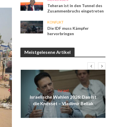
Teheran ist in den Tunnel des
Zusammenbruchs eingetreten
KONFLIKT
Die IDF muss Kämpfer
hervorbringen
Meistgelesene Artikel
Israel
aus
Israelische Wahlen 2026: Das ist
Isr
au
die Knesset – Vladimir Beliak
d