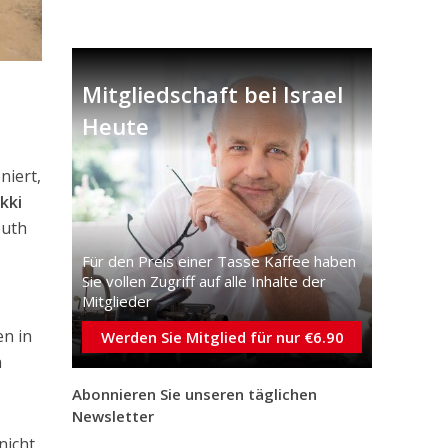
Mitgliedschaft bei Israel
Heute
niert,
kki
outh
Für den Preis einer Tasse Kaffee haben
Sie vollen Zugriff auf alle Inhalte der
Mitglieder
en in
Werden Sie Mitglied für nur €6.90
n
Abonnieren Sie unseren täglichen
Newsletter
nicht