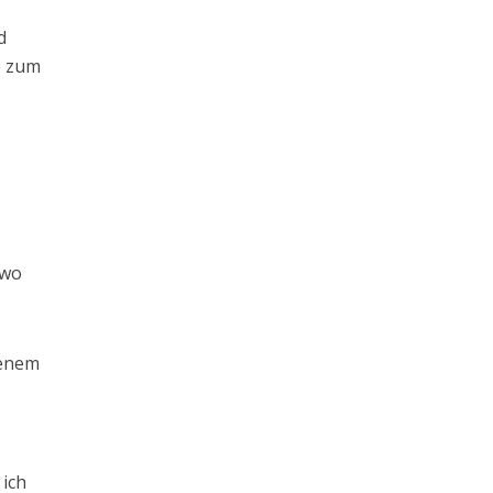
d
e zum
 wo
jenem
 ich