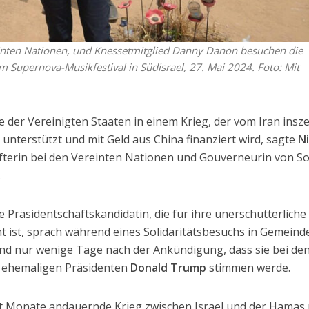
einten Nationen, und Knessetmitglied Danny Danon besuchen die
 Supernova-Musikfestival in Südisrael, 27. Mai 2024. Foto: Mit
e der Vereinigten Staaten in einem Krieg, der vom Iran insze
unterstützt und mit Geld aus China finanziert wird, sagte
Ni
fterin bei den Vereinten Nationen und Gouverneurin von S
.
 Präsidentschaftskandidatin, die für ihre unerschütterliche
t ist, sprach während eines Solidaritätsbesuchs in Gemeind
nd nur wenige Tage nach der Ankündigung, dass sie bei de
 ehemaligen Präsidenten
Donald Trump
stimmen werde.
cht Monate andauernde Krieg zwischen Israel und der Hamas 