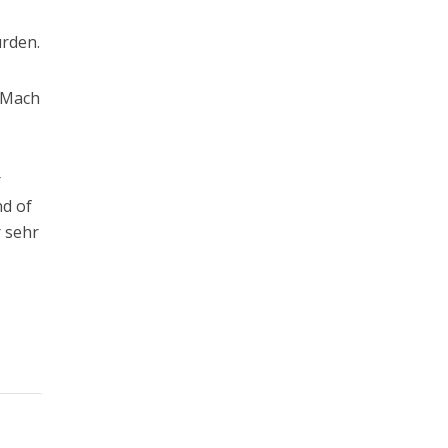
urden.
. Mach
r
nd of
r sehr