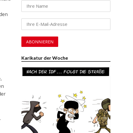
rden
Karikatur der Woche
,
en
der
.