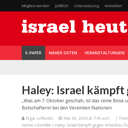
Mitglied werden
JLMBOX
Unterstützung
Anmelden
E-PAPER
NAHER OSTEN
VERANSTALTUNGEN
Haley: Israel kämpft
„Was am 7. Oktober geschah, ist das reine Böse u
Botschafterin bei den Vereinten Nationen.
Etgar Lefkovits
Mai 30, 2024 at 7:45 a.m.
| The
Home
Konflikt
Haley: Israel kämpft gegen Amerikas Fe
>
>