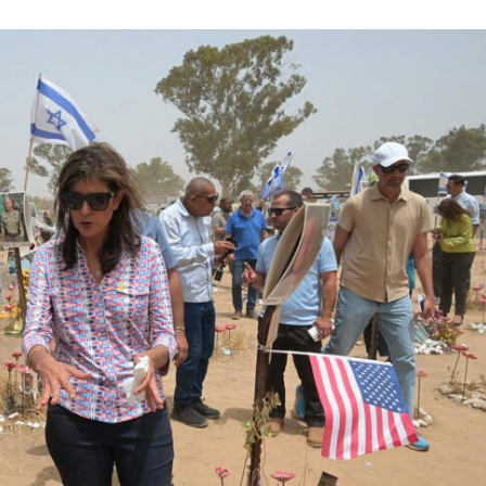
Israel
Israel
 Wahlen 2026: Das ist
Neue Studie: Auswanderung 
et – Moshe Abutbul
Israel erreicht Rekordnive