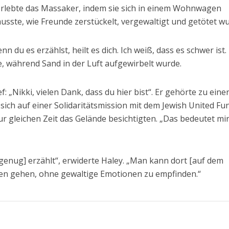
überlebte das Massaker, indem sie sich in einem Wohnwagen
usste, wie Freunde zerstückelt, vergewaltigt und getötet w
nn du es erzählst, heilt es dich. Ich weiß, dass es schwer ist
e, während Sand in der Luft aufgewirbelt wurde.
f: „Nikki, vielen Dank, dass du hier bist“. Er gehörte zu eine
ich auf einer Solidaritätsmission mit dem Jewish United Fu
r gleichen Zeit das Gelände besichtigten. „Das bedeutet mi
[genug] erzählt“, erwiderte Haley. „Man kann dort [auf dem
eren gehen, ohne gewaltige Emotionen zu empfinden.“