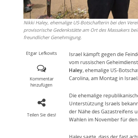
Nikki Haley, ehemalige US-Botschafterin bei den Ver
provisorische Gedenkstätte am Ort des Massakers beim
freundlicher Genehmigung.
Etgar Lefkovits
Israel kämpft gegen die Feind
vom russischen Geheimdienst 
Haley
, ehemalige US-Botscha
Carolina, am Montag in Israel
Kommentar
hinzufügen
Die ehemalige republikanische
Unterstützung Israels bekann
der Nähe des Gazastreifens u
Teilen Sie dies!
Wahlen im November für den
Haley sagte, dass der fast a