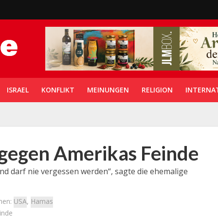
ISRAEL
KONFLIKT
MEINUNGEN
RELIGION
INTERNA
 gegen Amerikas Feinde
nd darf nie vergessen werden“, sagte die ehemalige
men:
USA
,
Hamas
inde