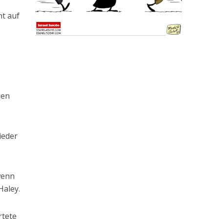
ht auf
den
ieder
wenn
Haley.
rtete