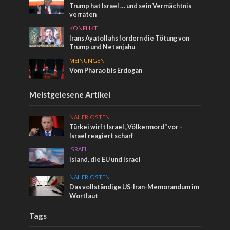
Trump hat Israel … und sein Vermächtnis
verraten
KONFLIKT
Irans Ayatollahs fordern die Tötung von
Trump und Netanjahu
MEINUNGEN
Vom Pharao bis Erdogan
Meistgelesene Artikel
NAHER OSTEN
Türkei wirft Israel „Völkermord“ vor –
Israel reagiert scharf
ISRAEL
Island, die EU und Israel
NAHER OSTEN
Das vollständige US-Iran-Memorandum im
Wortlaut
Tags