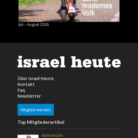
Juli – August 2026
Mai – J
Über Israel Heute
Kontakt
Faq
Newsletter
Mitglied werden
Top Mitgliederartikel
MEINUNGEN