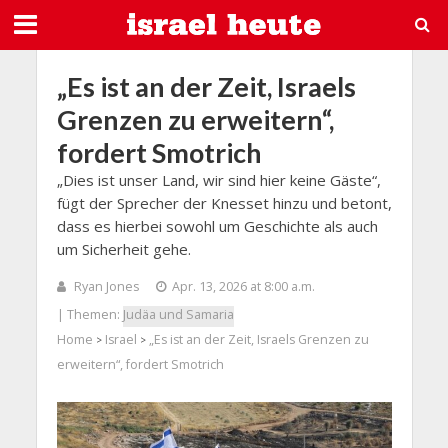
„Es ist an der Zeit, Israels
Grenzen zu erweitern“,
fordert Smotrich
„Dies ist unser Land, wir sind hier keine Gäste“,
fügt der Sprecher der Knesset hinzu und betont,
dass es hierbei sowohl um Geschichte als auch
um Sicherheit gehe.
Ryan Jones
Apr. 13, 2026 at 8:00 a.m.
| Themen:
Judäa und Samaria
Home
Israel
„Es ist an der Zeit, Israels Grenzen zu
>
>
erweitern“, fordert Smotrich