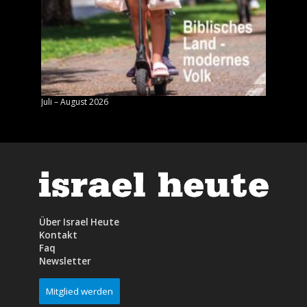
Juli – August 2026
Mai – J
Über Israel Heute
Kontakt
Faq
Newsletter
Mitglied werden