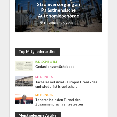
Stromversorgung an
Palästinensische
Autonomiebehörde
November 27, 2025
Top Mitgliederartikel
JÜDISCHE WELT
Gedanken zum Schabbat
MEINUNGEN
Tacheles mit Aviel – Europas Grenzkrise
und wieder ist Israel schuld
MEINUNGEN
Teheran ist in den Tunnel des
Zusammenbruchs eingetreten
Meistgelesene Artikel