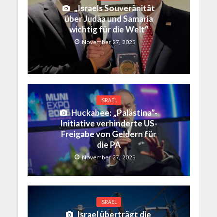
„Israels Souveränität
über Judäa und Samaria
wichtig für die Welt“
November 27, 2025
ISRAEL
Huckabee: „Palästina”-
Initiative verhinderte US-
Freigabe von Geldern für
die PA
November 27, 2025
ISRAEL
Israel überträgt die