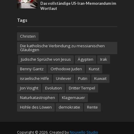
Das vollständige US-Iran-Memorandum im
Wortlaut
Tags
Christen
Die katholische Verbindung zu messianischen
Gläubigen
Jüdische Sprüche von Jesus
Ägypten
Irak
Benny Gantz
Orthodoxe Juden
Kunst
israelische Hilfe
Unilever
Putin
Kuwait
Jon Voight
Evolution
Dritter Tempel
Naturkatastrophen
Klagemauer
Höhle des Löwen
demokratie
Rente
Copyright © 2026. Created by
Nouvello Studio