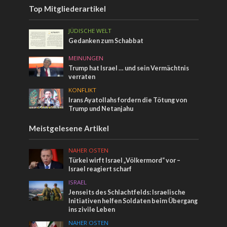
Top Mitgliederartikel
JÜDISCHE WELT
Gedanken zum Schabbat
MEINUNGEN
Trump hat Israel … und sein Vermächtnis
verraten
KONFLIKT
Irans Ayatollahs fordern die Tötung von
Trump und Netanjahu
Meistgelesene Artikel
NAHER OSTEN
Türkei wirft Israel „Völkermord“ vor –
Israel reagiert scharf
ISRAEL
Jenseits des Schlachtfelds: Israelische
Initiativen helfen Soldaten beim Übergang
ins zivile Leben
NAHER OSTEN