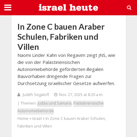
In Zone C bauen Araber
Schulen, Fabriken und
Villen
Naomi Linder Kahn von Regavim zeigt JNS, wie
die von der Palästinensischen
Autonomiebehörde geförderten illegalen
Bauvorhaben dringende Fragen zur
Durchsetzung israelischer Gesetze aufwerfen.
Judith Segaloff
Nov. 27, 2025 at 8:20 a.m.
| Themen:
Judäa und Samaria
,
Palästinensische
Autonomiebehörde
Home
Israel
In Zone C bauen Araber Schulen,
>
>
Fabriken und Villen