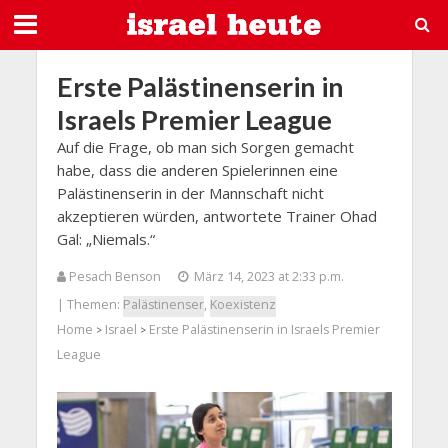
Erste Palästinenserin in
Israels Premier League
Auf die Frage, ob man sich Sorgen gemacht
habe, dass die anderen Spielerinnen eine
Palästinenserin in der Mannschaft nicht
akzeptieren würden, antwortete Trainer Ohad
Gal: „Niemals.“
Pesach Benson
März 14, 2023 at 2:33 p.m.
| Themen:
Palästinenser
,
Koexistenz
Home
Israel
Erste Palästinenserin in Israels Premier
>
>
League