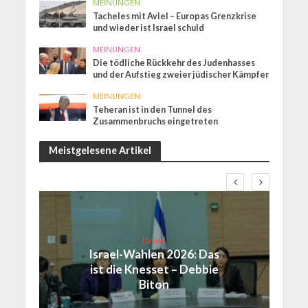
MEINUNGEN
Tacheles mit Aviel – Europas Grenzkrise
und wieder ist Israel schuld
MEINUNGEN
Die tödliche Rückkehr des Judenhasses
und der Aufstieg zweier jüdischer Kämpfer
MEINUNGEN
Teheran ist in den Tunnel des
Zusammenbruchs eingetreten
Meistgelesene Artikel
Israel
Israel-Wahlen 2026: Das
ist die Knesset – Debbie
Biton