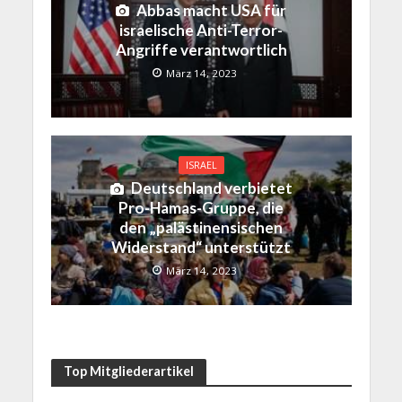
Abbas macht USA für
israelische Anti-Terror-
Angriffe verantwortlich
März 14, 2023
ISRAEL
Deutschland verbietet
Pro-Hamas-Gruppe, die
den „palästinensischen
Widerstand“ unterstützt
März 14, 2023
Top Mitgliederartikel