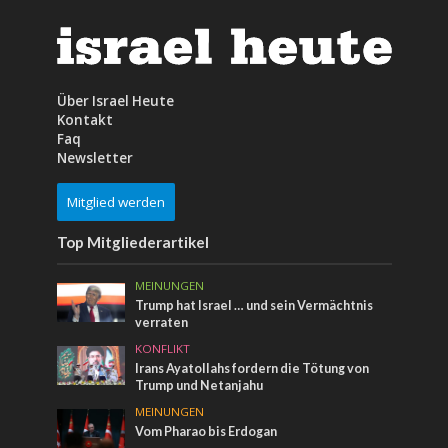
Über Israel Heute
Kontakt
Faq
Newsletter
Mitglied werden
Top Mitgliederartikel
MEINUNGEN
Trump hat Israel … und sein Vermächtnis
verraten
KONFLIKT
Irans Ayatollahs fordern die Tötung von
Trump und Netanjahu
MEINUNGEN
Vom Pharao bis Erdogan