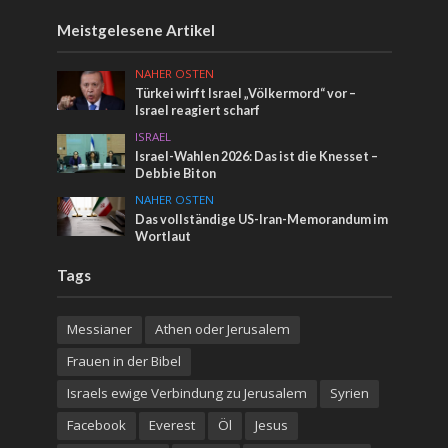
Meistgelesene Artikel
NAHER OSTEN
Türkei wirft Israel „Völkermord“ vor –
Israel reagiert scharf
ISRAEL
Israel-Wahlen 2026: Das ist die Knesset –
Debbie Biton
NAHER OSTEN
Das vollständige US-Iran-Memorandum im
Wortlaut
Tags
Messianer
Athen oder Jerusalem
Frauen in der Bibel
Israels ewige Verbindung zu Jerusalem
Syrien
Facebook
Everest
Öl
Jesus