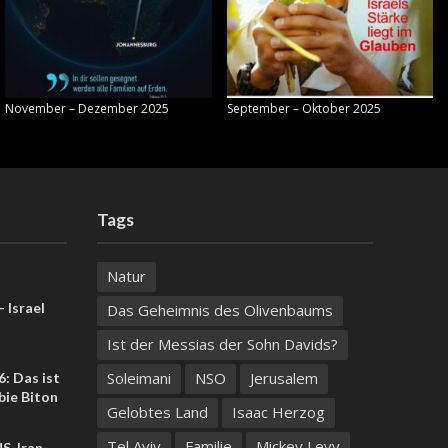
November – Dezember 2025
September – Oktober 2025
Tags
Natur
 Israel
Das Geheimnis des Olivenbaums
Ist der Messias der Sohn Davids?
Soleimani
NSO
Jerusalem
: Das ist
bie Biton
Gelobtes Land
Isaac Herzog
Tel Aviv
Familie
Mickey Levy
US-Iran-