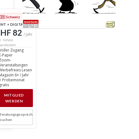
🇨🇭 Schweiz
INT + DIGITAL
HF 82
/ Jahr
l. höhere
sandkosten
Voller Zugang
E-Paper
Zoom-
Veranstaltungen
Werbefreies Lesen
Magazin 6× / Jahr
1 Probemonat
gratis
MITGLIED
WERDEN
Beratungsgespräch
buchen