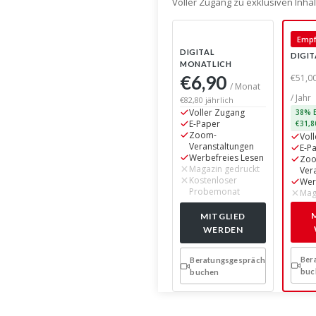
Voller Zugang zu exklusiven Inh
Empf
DIGITAL
DIGIT
MONATLICH
€6,90
€51,0
/ Monat
/ Jahr
€82,80 jährlich
Voller Zugang
38% E
E-Paper
€31,8
Zoom-
Vol
Veranstaltungen
E-P
Werbefreies Lesen
Zo
Magazin gedruckt
Ver
Kostenloser
Wer
Probemonat
Mag
MITGLIED
WERDEN
Ber
Beratungsgespräch
buc
buchen