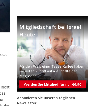
Mitgliedschaft bei Israel
Heute
srael
Für den Preis einer Tasse Kaffee haben
Sie vollen Zugriff auf alle Inhalte der
Mitglieder
Werden Sie Mitglied für nur €6.90
 nicht
das
Abonnieren Sie unseren täglichen
he
Newsletter
traler