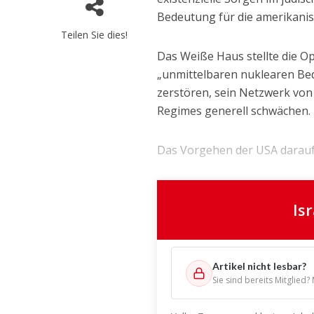
Bedeutung für die amerikanisc
Teilen Sie dies!
Das Weiße Haus stellte die O
„unmittelbaren nuklearen Bed
zerstören, sein Netzwerk von
Regimes generell schwächen.
Das Vorgehen der USA darauf z
Is
Artikel nicht lesbar?
Sie sind bereits Mitglied?