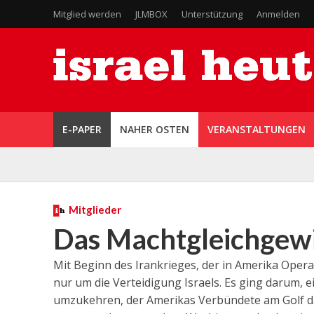
Mitglied werden
JLMBOX
Unterstützung
Anmelden
E-PAPER
NAHER OSTEN
VERANSTALTUNGEN
Mitglieder
Das Machtgleichgew
Mit Beginn des Irankrieges, der in Amerika Operat
nur um die Verteidigung Israels. Es ging darum
umzukehren, der Amerikas Verbündete am Golf da