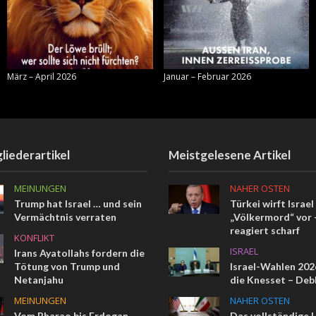
März – April 2026
Januar – Februar 2026
liederartikel
Meistgelesene Artikel
MEINUNGEN
NAHER OSTEN
Trump hat Israel … und sein
Türkei wirft Israel
Vermächtnis verraten
„Völkermord“ vor –
reagiert scharf
KONFLIKT
ISRAEL
Irans Ayatollahs fordern die
Tötung von Trump und
Israel-Wahlen 2026
Netanjahu
die Knesset – Deb
MEINUNGEN
NAHER OSTEN
Vom Pharao bis Erdogan
Das vollständige 