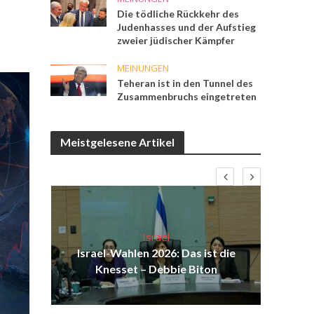
Die tödliche Rückkehr des
Judenhasses und der Aufstieg
zweier jüdischer Kämpfer
MEINUNGEN
Teheran ist in den Tunnel des
Zusammenbruchs eingetreten
Meistgelesene Artikel
Israel
ist
Israel-Wahlen 2026: Das ist die
Isr
ul
Knesset – Debbie Biton
d