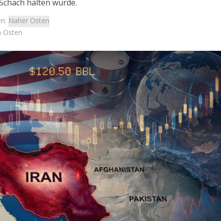
Schach halten würde.
en:
Naher Osten
n Osten
Israel
Israel
 Wahlen 2026: Das ist
Israelische Wahlen 2026: Das 
t – Vladimir Beliak
die Knesset – Moshe Abutb