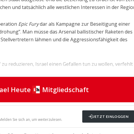
hen und tatsächlich alle westlichen Interessen in der Regio
peration
Epic Fury
dar als Kampagne zur Beseitigung einer
rohung”. Man müsse das Arsenal ballistischer Raketen des 
 Stellvertretern lähmen und die Aggressionsfähigkeit des
u reduzieren, Israel einen Gefallen tun zu wollen, verfehlt d
rael Heute
Mitgliedschaft
JETZT EINLOGGEN
 Melden Sie sich an, um weiterzulesen.