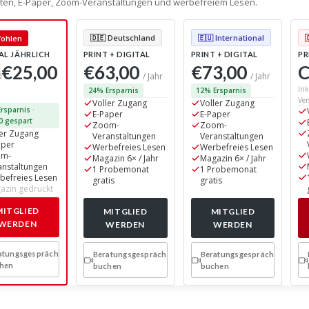
alten, E-Paper, Zoom-Veranstaltungen und werbefreiem Lesen.
🇩🇪 Deutschland
🇪🇺 International
ohlen
AL JÄHRLICH
PRINT + DIGITAL
PRINT + DIGITAL
PR
€25,00
€63,00
€73,00
C
0
/ Jahr
/ Jahr
Ink
24% Ersparnis
12% Ersparnis
Ver
Voller Zugang
Voller Zugang
rsparnis ·
E-Paper
E-Paper
0 gespart
Zoom-
Zoom-
ler Zugang
Veranstaltungen
Veranstaltungen
aper
Werbefreies Lesen
Werbefreies Lesen
om-
Magazin 6× / Jahr
Magazin 6× / Jahr
anstaltungen
1 Probemonat
1 Probemonat
befreies Lesen
gratis
gratis
azin gedruckt
MITGLIED
MITGLIED
MITGLIED
WERDEN
WERDEN
WERDEN
atungsgespräch
Beratungsgespräch
Beratungsgespräch
hen
buchen
buchen