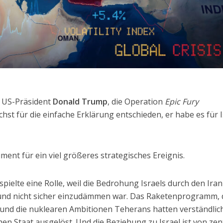
n US-Präsident
Donald Trump
, die Operation
Epic Fury
st für die einfache Erklärung entschieden, er habe es für I
ment für ein viel größeres strategisches Ereignis.
Es spielte eine Rolle, weil die Bedrohung Israels durch den Iran
h und nicht sicher einzudämmen war. Das Raketenprogramm, 
 und die nuklearen Ambitionen Teherans hatten verständlic
hen Staat ausgelöst. Und die Beziehung zu Israel ist von zen