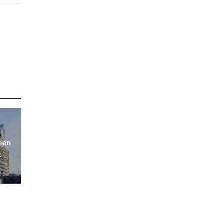
hen
t