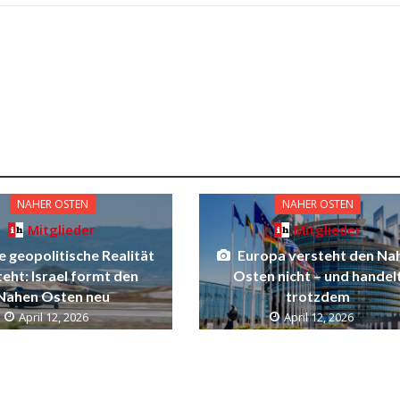
NAHER OSTEN
NAHER OSTEN
Mitglieder
Mitglieder
 geopolitische Realität
Europa versteht den Na
eht: Israel formt den
Osten nicht – und handel
Nahen Osten neu
trotzdem
April 12, 2026
April 12, 2026