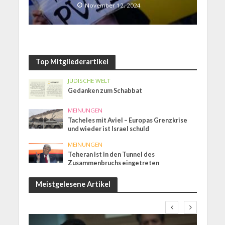
November 12, 2024
Top Mitgliederartikel
JÜDISCHE WELT
Gedanken zum Schabbat
MEINUNGEN
Tacheles mit Aviel – Europas Grenzkrise
und wieder ist Israel schuld
MEINUNGEN
Teheran ist in den Tunnel des
Zusammenbruchs eingetreten
Meistgelesene Artikel