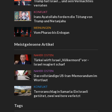
Trump hat Israel … und sein Vermächtnis
verraten
KONFLIKT
Irans Ayatollahs fordern die Tötung von
Trump und Netanjahu
MEINUNGEN
Vom Pharao bis Erdogan
Meistgelesene Artikel
NAHER OSTEN
Türkei wirft Israel „Völkermord“ vor –
Israel reagiert scharf
NAHER OSTEN
Das vollständige US-Iran-Memorandum im
Wortlaut
KONFLIKT
Terroranschlag in Samaria: Ein Israeli
getötet, zwei weitere verletzt
Tags