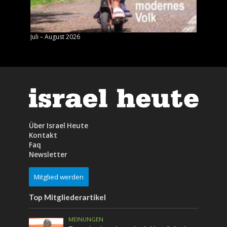
Juli – August 2026
Mai – J
Über Israel Heute
Kontakt
Faq
Newsletter
Mitglied werden
Top Mitgliederartikel
MEINUNGEN