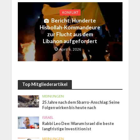
KONFLIKT
Bericht: Hunderte
Hisbollah-Kommandeure
zur Flucht aus dem
Libanon aufgefordert
April 9, 2026
Top Mitgliederartikel
MEINUNGEN
25 Jahre nach dem Sbarro-Anschlag: Seine
Folgen wirken bis heute nach
ISRAEL
Rabbi Leo Dee: Warum Israel die beste
langfristige Investition ist
MEINUNGEN