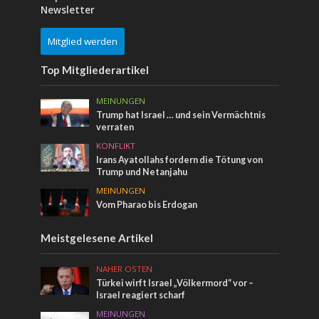
Newsletter
Mitglied werden
Top Mitgliederartikel
MEINUNGEN
Trump hat Israel … und sein Vermächtnis
verraten
KONFLIKT
Irans Ayatollahs fordern die Tötung von
Trump und Netanjahu
MEINUNGEN
Vom Pharao bis Erdogan
Meistgelesene Artikel
NAHER OSTEN
Türkei wirft Israel „Völkermord“ vor –
Israel reagiert scharf
MEINUNGEN