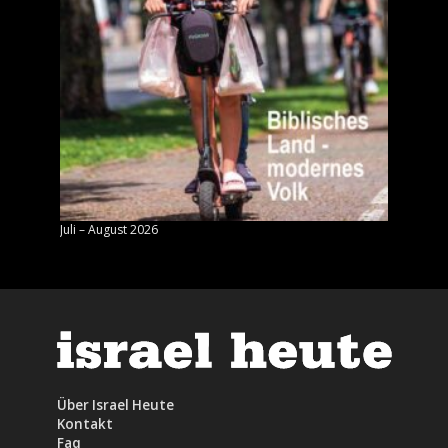
Juli – August 2026
Mai – J
Über Israel Heute
Kontakt
Faq