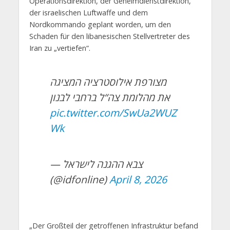
Operationsdirektion, der Geheimdienstdirektion,
der israelischen Luftwaffe und dem
Nordkommando geplant worden, um den
Schaden für den libanesischen Stellvertreter des
Iran zu „vertiefen“.
מצורפת אילוסטרציה המציגה
את מהלומת צה“ל ברחבי לבנון
pic.twitter.com/SwUa2WUZ
Wk
— צבא ההגנה לישראל
(@idfonline)
April 8, 2026
„Der Großteil der getroffenen Infrastruktur befand