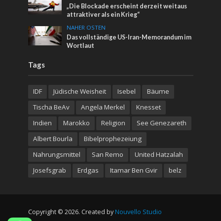
„Die Blockade erscheint derzeit weitaus
attraktiver als ein Krieg“
NAHER OSTEN
Das vollständige US-Iran-Memorandum im
Wortlaut
Tags
IDF
Jüdische Weisheit
Isebel
Bäume
Tischa BeAv
Angela Merkel
Knesset
Indien
Marokko
Religion
See Genezareth
Albert Bourla
Bibelprophezeiung
Nahrungsmittel
San Remo
United Hatzalah
Josefsgrab
Erdgas
Itamar Ben Gvir
belz
Copyright © 2026. Created by
Nouvello Studio