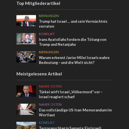
Top Mitgliederartikel
MEINUNGEN
Trump hat Israel … und sein Vermächtnis
verraten
KONFLIKT
Irans Ayatollahs fordern die Tötung von
Trump und Netanjahu
MEINUNGEN
Warum erkennt Javier Milei Israels wahre
Bedeutung – und die Welt nicht?
Meistgelesene Artikel
NAHER OSTEN
Türkei wirft Israel „Völkermord“ vor –
Israel reagiert scharf
NAHER OSTEN
Das vollständige US-Iran-Memorandum im
Wortlaut
KONFLIKT
Terroranschlag in Samaria: Ein Israeli