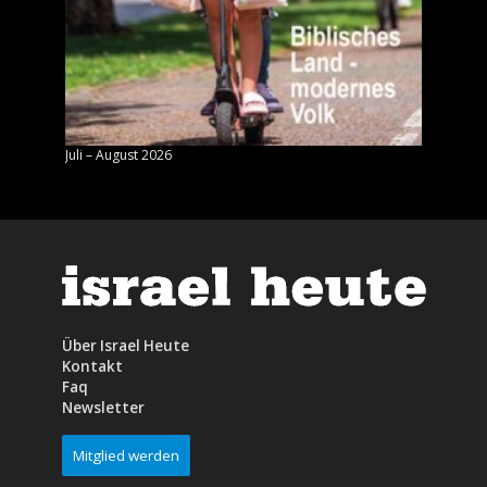
Juli – August 2026
Mai – J
Über Israel Heute
Kontakt
Faq
Newsletter
Mitglied werden