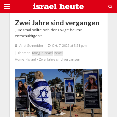
Zwei Jahre sind vergangen
„Diesmal sollte sich der Ewige bei mir
entschuldigen.“
Anat Schneider
Okt. 7, 2025 at 3:51 p.m.
| Themen:
Krieg in Israel
,
Israel
Home
Israel
Zwei Jahre sind vergangen
>
>