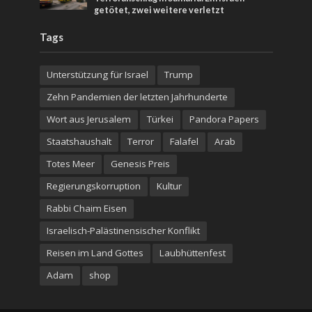
getötet, zwei weitere verletzt
Tags
Unterstützung für Israel
Trump
Zehn Pandemien der letzten Jahrhunderte
Wort aus Jerusalem
Türkei
Pandora Papers
Staatshaushalt
Terror
Falafel
Arab
Totes Meer
Genesis Preis
Regierungskorruption
Kultur
Rabbi Chaim Eisen
Israelisch-Palästinensischer Konflikt
Reisen im Land Gottes
Laubhüttenfest
Adam
shop