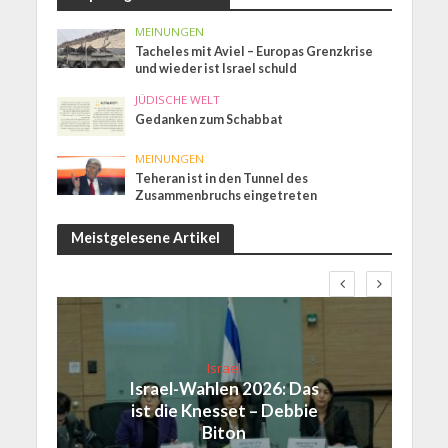
MEINUNGEN
Tacheles mit Aviel – Europas Grenzkrise
und wieder ist Israel schuld
JÜDISCHE WELT
Gedanken zum Schabbat
MEINUNGEN
Teheran ist in den Tunnel des
Zusammenbruchs eingetreten
Meistgelesene Artikel
Israel
Israel-Wahlen 2026: Das
ist die Knesset – Debbie
Biton