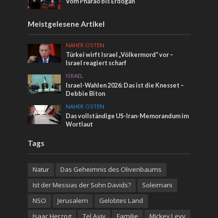
Vom Pharao bis Erdogan
Meistgelesene Artikel
NAHER OSTEN
Türkei wirft Israel „Völkermord“ vor –
Israel reagiert scharf
ISRAEL
Israel-Wahlen 2026: Das ist die Knesset –
Debbie Biton
NAHER OSTEN
Das vollständige US-Iran-Memorandum im
Wortlaut
Tags
Natur
Das Geheimnis des Olivenbaums
Ist der Messias der Sohn Davids?
Soleimani
NSO
Jerusalem
Gelobtes Land
Isaac Herzog
Tel Aviv
Familie
Mickey Levy