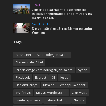
ISRAEL
Jenseits des Schlachtfelds: Israelische
Initiativen helfen Soldaten beim Übergang
ins zivile Leben
NAHER OSTEN
Das vollständige US-Iran-Memorandum im
Wortlaut
Tags
Messianer
Athen oder Jerusalem
Frauen in der Bibel
Israels ewige Verbindung zu Jerusalem
Syrien
Facebook
Everest
Öl
Jesus
Ben and Jerry's
Ukraine
Whoopi Goldberg
Wolf-Preis
Moses Mendelssohn
Elon Musk
Friedensprozess
Sklavenhaltung
Nablus