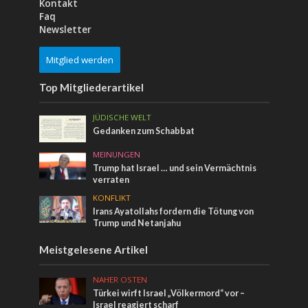
Kontakt
Faq
Newsletter
Mitglied werden
Top Mitgliederartikel
JÜDISCHE WELT
Gedanken zum Schabbat
MEINUNGEN
Trump hat Israel … und sein Vermächtnis
verraten
KONFLIKT
Irans Ayatollahs fordern die Tötung von
Trump und Netanjahu
Meistgelesene Artikel
NAHER OSTEN
Türkei wirft Israel „Völkermord“ vor –
Israel reagiert scharf