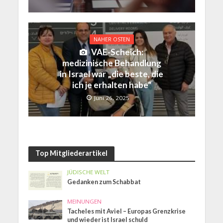
NAHER OSTEN
VAE-Scheich:
medizinische Behandlung
in Israel war „die beste, die
ich je erhalten habe“
Juni 26, 2025
Top Mitgliederartikel
JÜDISCHE WELT
Gedanken zum Schabbat
MEINUNGEN
Tacheles mit Aviel – Europas Grenzkrise
und wieder ist Israel schuld