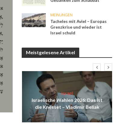
Gedanken zum Schabbat
MEINUNGEN
Tacheles mit Aviel – Europas
Grenzkrise und wieder ist
Israel schuld
Meistgelesene Artikel
:
Israel
n
Israelische Wahlen 2026: Das ist
Isr
vile
die Knesset – Vladimir Beliak
d