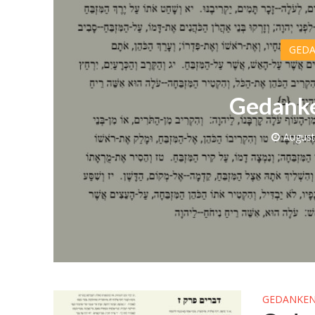
GEDA
Gedanke
August
Israelische
die Kness
GEDANKEN