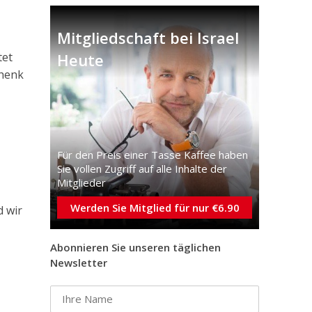
Mitgliedschaft bei Israel
tet
Heute
chenk
Für den Preis einer Tasse Kaffee haben
Sie vollen Zugriff auf alle Inhalte der
Mitglieder
Werden Sie Mitglied für nur €6.90
d wir
Abonnieren Sie unseren täglichen
Newsletter