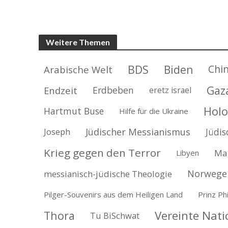
Weitere Themen
BDS
Biden
Chi
Arabische Welt
Gaz
Endzeit
Erdbeben
eretz israel
Holo
Hartmut Buse
Hilfe für die Ukraine
Jüdischer Messianismus
Jüdis
Joseph
Krieg gegen den Terror
Ma
Libyen
Norwege
messianisch-jüdische Theologie
Pilger-Souvenirs aus dem Heiligen Land
Prinz Phi
Vereinte Nat
Thora
Tu BiSchwat