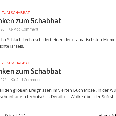
 ZUM SCHABBAT
ken zum Schabbat
026
Add Comment
cha Schlach Lecha schildert einen der dramatischsten Mome
chte Israels.
 ZUM SCHABBAT
ken zum Schabbat
2026
Add Comment
 all den großen Ereignissen im vierten Buch Mose „in der Wü
scheinbar ein technisches Detail: die Wolke über der Stiftshü
Seite 1 / 12
Ältere Art