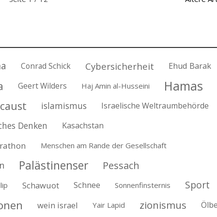
na
Cybersicherheit
Conrad Schick
Ehud Barak
Hamas
a
Geert Wilders
Haj Amin al-Husseini
caust
islamismus
Israelische Weltraumbehörde
ches Denken
Kasachstan
rathon
Menschen am Rande der Gesellschaft
Palästinenser
Pessach
n
Sport
Schawuot
Schnee
lip
Sonnenfinsternis
ionen
zionismus
wein israel
Ölb
Yair Lapid