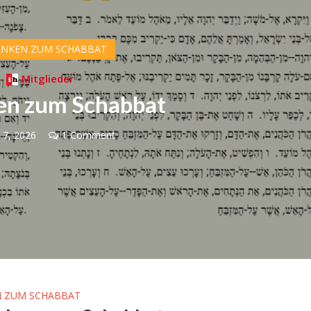
NKEN ZUM SCHABBAT
Mitglieder
n zum Schabbat
 7, 2026
1 Comment
Israel
Israel
Jenseits des Schlachtfelds
 Wahlen 2026: Das ist
Israelische Initiativen helfe
et – Moshe Abutbul
Soldaten beim Übergang ins zi
Leben
 ZUM SCHABBAT