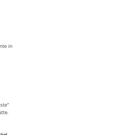
nte in
ste“
tte.
ikel