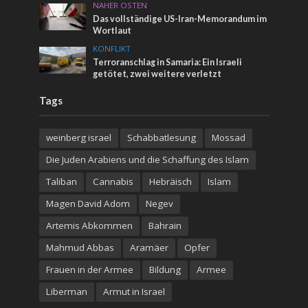
NAHER OSTEN
Das vollständige US-Iran-Memorandum im
Wortlaut
KONFLIKT
Terroranschlag in Samaria: Ein Israeli
getötet, zwei weitere verletzt
Tags
weinberg israel
Schabbatlesung
Mossad
Die Juden Arabiens und die Schaffung des Islam
Taliban
Cannabis
Hebräisch
Islam
Magen David Adom
Negev
Artemis Abkommen
Bahrain
Mahmud Abbas
Aramäer
Opfer
Frauen in der Armee
Bildung
Armee
Liberman
Armut in Israel