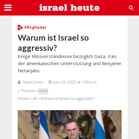
Mitglieder
Warum ist Israel so
aggressiv?
Einige Missverständnisse bezüglich Gaza, Iran,
der amerikanischen Unterstützung und Benjamin
Netanjahu.
Ryan Jones
Juni 26, 2025 at 1:00 p.m.
| Themen:
Israel
Home
all
Warum ist Israel so aggressiv?
>
>