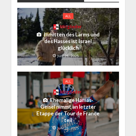
ALL
Mitglieder
Inmitten des Lärms und
des Hasses ist Israel
glücklich
Juni 26, 2025
ALL
Mitglieder
Ehemalige Hamas-
Geisel nimmt an letzter
Etappe der Tour de France
teil
Juni 26, 2025