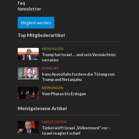
Faq
Newsletter
Mitglied werden
Top Mitgliederartikel
MEINUNGEN
Trump hat Israel … und sein Vermächtnis
verraten
KONFLIKT
Irans Ayatollahs fordern die Tötung von
Trump und Netanjahu
MEINUNGEN
Vom Pharao bis Erdogan
Meistgelesene Artikel
NAHER OSTEN
Türkei wirft Israel „Völkermord“ vor –
Israel reagiert scharf