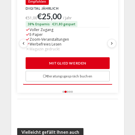
🇩🇪 Deut
Empfohlen
DIGITAL JÄHRLICH
PRINT + D
€25,00
€63,
€51,00
/ Jahr
38% Ersparnis · €31,80 gespart
24% Erspar
Voller Zugang
Voller Z
E-Paper
E-Paper
Zoom-Veranstaltungen
Zoom-Ve
Werbefreies Lesen
Werbefre
Magazin gedruckt
Magazin 
1 Probem
MITGLIED WERDEN
Beratungsgespräch buchen
n
Vielleicht gefällt Ihnen auch