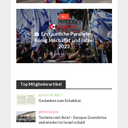
ALL
Mitglieder
Erstaunliche Parallelen:
König Joschafat und Israel
2023
Juni 26, 2025
Top Mitgliederartikel
JÜDISCHE WELT
Gedanken zum Schabbat
MEINUNGEN
Tacheles mit Aviel – Europas Grenzkrise
und wieder ist Israel schuld