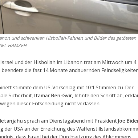
ibanon und schwenken Hisbollah-Fahnen und Bilder des getöteten
/WAEL HAMZEH
 Israel und der Hisbollah im Libanon trat am Mittwoch um 4
d beendete die fast 14 Monate andauernden Feindseligkeiten
abinett stimmte dem US-Vorschlag mit 10:1 Stimmen zu. Der
nale Sicherheit,
Itamar Ben-Gvir
, lehnte den Schritt ab, erklä
n wegen dieser Entscheidung nicht verlassen.
Netanjahu
sprach am Dienstagabend mit Präsident
Joe Bide
ung der USA an der Erreichung des Waffenstillstandsabkomm
ändnis, dass Israel bei der Durchsetzung des Abkommens