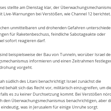
uses stellte am Dienstag klar, der Überwachungsmechanism
it Live-Warnungen bei Verstößen, wie Channel 12 berichtet.
ischen unmittelbaren und drohenden Gefahren unterschiede
ngen für Raketenbeschuss, feindliche Sabotageakte oder
el sofort reagieren darf.
d beispielsweise der Bau von Tunneln, worüber Israel d
smechanismus informieren und einen Zeitrahmen festlege
edrohung vorgeht.
h südlich des Litani benachrichtigt Israel zunächst die
d behält sich das Recht vor, militärisch einzugreifen, um di
 falls es zu keiner Durchsetzung kommt. Bei Verstößen nörd
auch den Überwachungsmechanismus benachrichtigen, aber d
 eindeutig, was in Jerusalem für einige Unruhe sorgt.