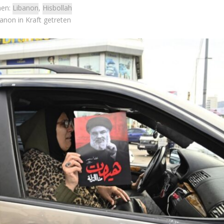
men:
Libanon
,
Hisbollah
anon in Kraft getreten
Israel
Israel
Jenseits des Schlachtfelds
 Wahlen 2026: Das ist
Israelische Initiativen helfe
et – Moshe Abutbul
Soldaten beim Übergang ins zi
Leben