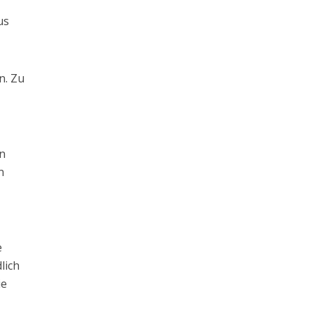
us
n. Zu
en
n
e
lich
ie