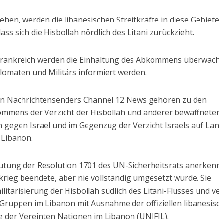
ehen, werden die libanesischen Streitkräfte in diese Gebiet
ss sich die Hisbollah nördlich des Litani zurückzieht.
 Frankreich werden die Einhaltung des Abkommens überwac
lomaten und Militärs informiert werden.
en Nachrichtensenders Channel 12 News gehören zu den
ommens der Verzicht der Hisbollah und anderer bewaffnete
 gegen Israel und im Gegenzug der Verzicht Israels auf Lan
 Libanon.
utung der Resolution 1701 des UN-Sicherheitsrats anerken
krieg beendete, aber nie vollständig umgesetzt wurde. Sie
ilitarisierung der Hisbollah südlich des Litani-Flusses und v
Gruppen im Libanon mit Ausnahme der offiziellen libanesis
 der Vereinten Nationen im Libanon (UNIFIL).