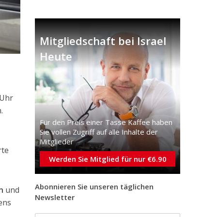
Mitgliedschaft bei Israel
Heute
 Uhr
.
Für den Preis einer Tasse Kaffee haben
Sie vollen Zugriff auf alle Inhalte der
Mitglieder
rte
Werden Sie Mitglied für nur €6.90
Abonnieren Sie unseren täglichen
n
und
Newsletter
ens