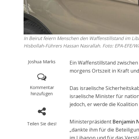
In Beirut feiern Menschen den Waffenstillstand im L
Hisbollah-Führers Hassan Nasrallah. Foto: EPA-EFE
Joshua Marks
Ein Waffenstillstand zwischen
morgens Ortszeit in Kraft un
Kommentar
Das israelische Sicherheitsk
hinzufügen
israelische Minister für natio
jedoch, er werde die Koalitio
Ministerpräsident
Benjamin 
Teilen Sie dies!
„dankte ihm für die Beteilig
im Libanon und für das Verst