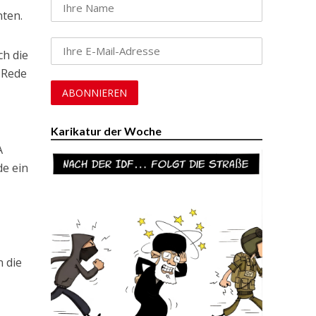
nten.
ch die
 Rede
Karikatur der Woche
A
e ein
 die