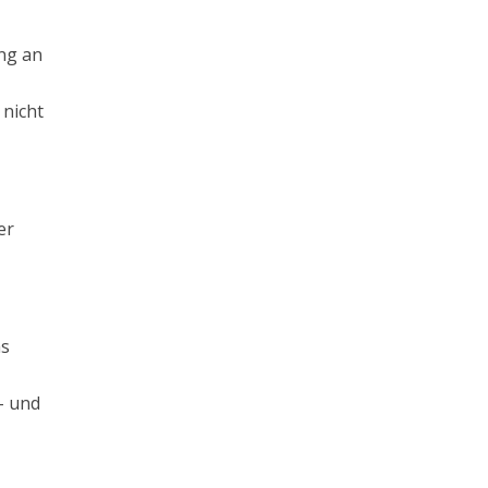
ung an
 nicht
er
as
- und