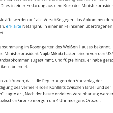
ißt es in einer Erklärung aus dem Büro des Ministerpräside
gskräfte werden auf alle Verstöße gegen das Abkommen dur
ren,
erklärte
Netanjahu in einer im Fernsehen übertragenen
tt.
tsabstimmung im Rosengarten des Weißen Hauses bekannt,
he Ministerpräsident
Najib Mikati
hätten einem von den US
tandsabkommen zugestimmt, und fügte hinzu, er habe gerad
tikern beendet.
len zu können, dass die Regierungen den Vorschlag der
digung des verheerenden Konflikts zwischen Israel und der
 sagte er. „Nach der heute erzielten Vereinbarung werden
sraelischen Grenze morgen um 4 Uhr morgens Ortszeit