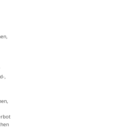
e
hen,
r
d-,
nen,
erbot
chen