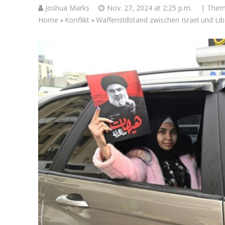
Joshua Marks
Nov. 27, 2024 at 2:25 p.m.
| The
Home
Konflikt
Waffenstillstand zwischen Israel und Lib
>
>
Israelische
die Kness