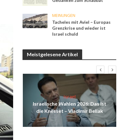
Gedanken zum Schabbat
MEINUNGEN
Tacheles mit Aviel – Europas
Grenzkrise und wieder ist
Israel schuld
Meistgelesene Artikel
:
Israel
n
Israelische Wahlen 2026: Das ist
Isr
vile
die Knesset – Vladimir Beliak
d