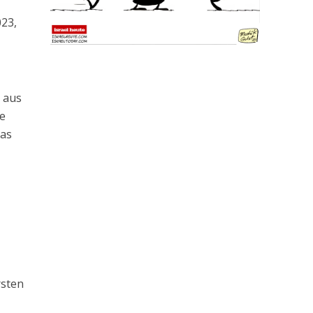
23,
 aus
he
das
rsten