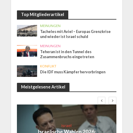
Top Mitgliederartikel
MEINUNGEN
Tacheles mit Aviel – Europas Grenzkrise
und wieder ist Israel schuld
MEINUNGEN
Teheran ist in den Tunnel des
Zusammenbruchs eingetreten
KONFLIKT
Die IDF muss Kämpfer hervorbringen
Meistgelesene Artikel
Israel
Israelische Wahlen 2026: