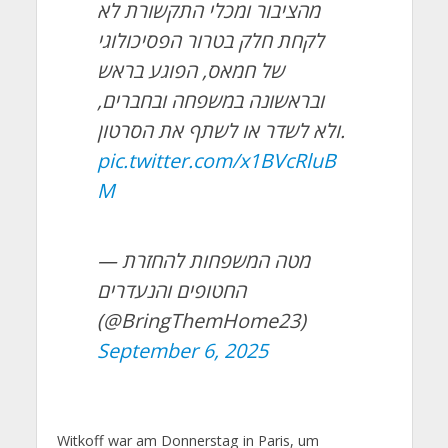
מהציבור ומכלי התקשורת לא
לקחת חלק בטרור הפסיכולוגי
של חמאס, הפוגע בראש
ובראשונה במשפחה ובחברים,
ולא לשדר או לשתף את הסרטון.
pic.twitter.com/x1BVcRluB
M
— מטה המשפחות להחזרת
החטופים והנעדרים
(@BringThemHome23)
September 6, 2025
Witkoff war am Donnerstag in Paris, um