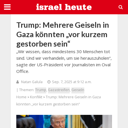
Trump: Mehrere Geiseln in
Gaza könnten „vor kurzem
gestorben sein“
„Wir wissen, dass mindestens 30 Menschen tot
sind. Und wir verhandeln, um sie herauszuholen“,
sagte der US-Präsident vor Journalisten im Oval
Office.
Natan Galula
Sep. 7, 2025 at 9:12 a.m.
| Themen:
Trump
,
Gazastreifen
,
Geiseln
Home
Konflikt
Trump: Mehrere Geiseln in Gaza
>
>
könnten „vor kurzem gestorben sein“