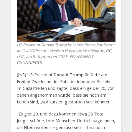
US-Präsident Donald Trump bei einer Pressekonferenz
im Oval Office des Weißen Hauses in Washington, DC,
USA, am 5. September 2025. EPA/FRANCIS
CHUNG/POOL
(JNS) US-Präsident
Donald Trump
äußerte am
Freitag Zweifel an der Zahl der lebenden Geiseln
im Gazastreifen und sagte, dass einige der 20, von
denen angenommen wurde, dass sie noch am
Leben sind, „vor kurzem gestorben sein könnten“.
„Es gibt 20, und dazu kommen etwa 38 Tote.
Junge, schöne, tote Menschen. Und ich sage Ihnen,
die Eltern wollen sie genauso sehr – fast noch