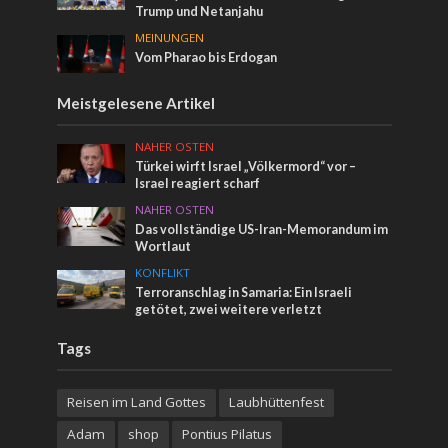
Trump und Netanjahu
MEINUNGEN
Vom Pharao bis Erdogan
Meistgelesene Artikel
NAHER OSTEN
Türkei wirft Israel „Völkermord“ vor –
Israel reagiert scharf
NAHER OSTEN
Das vollständige US-Iran-Memorandum im
Wortlaut
KONFLIKT
Terroranschlag in Samaria: Ein Israeli
getötet, zwei weitere verletzt
Tags
Reisen im Land Gottes
Laubhüttenfest
Adam
shop
Pontius Pilatus