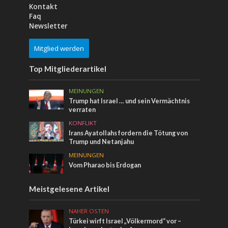
Kontakt
Faq
Newsletter
Mitglied werden
Top Mitgliederartikel
MEINUNGEN
Trump hat Israel … und sein Vermächtnis
verraten
KONFLIKT
Irans Ayatollahs fordern die Tötung von
Trump und Netanjahu
MEINUNGEN
Vom Pharao bis Erdogan
Meistgelesene Artikel
NAHER OSTEN
Türkei wirft Israel „Völkermord“ vor –