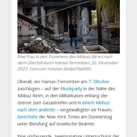
Eine Frau in den Trümmern des Kibbutz Be'eri nach
dem Überfall durch Hamas-Terroristen, 20. Dezember
2023. Foto von Yonatan Sindel/Flash90.
Überall, wo Hamas-Terroristen am
7. Oktober
zuschlugen – auf der
Musikparty
in der Nähe des
Kibbuz Re’im, in den Militärbasen entlang der
Grenze zum Gazastreifen und in
einem Kibbuz
nach dem anderen
– vergewaltigten sie Frauen,
berichtete
die
New York Times
am Donnerstag
unter Berufung auf israelische Beamte.
Eine umfassende, zweimonatige Untersuchung der