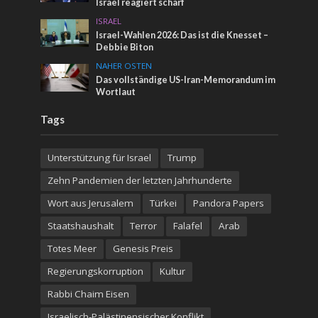
Israel reagiert scharf
ISRAEL
Israel-Wahlen 2026: Das ist die Knesset –
Debbie Biton
NAHER OSTEN
Das vollständige US-Iran-Memorandum im
Wortlaut
Tags
Unterstützung für Israel
Trump
Zehn Pandemien der letzten Jahrhunderte
Wort aus Jerusalem
Türkei
Pandora Papers
Staatshaushalt
Terror
Falafel
Arab
Totes Meer
Genesis Preis
Regierungskorruption
Kultur
Rabbi Chaim Eisen
Israelisch-Palästinensischer Konflikt