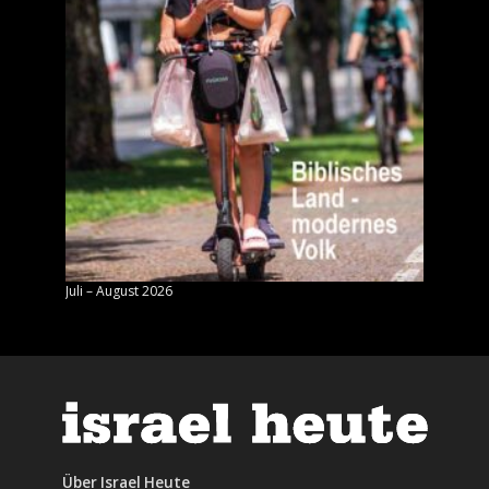
Juli – August 2026
Mai – J
Über Israel Heute