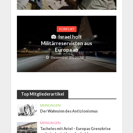
KONFLIKT
Israel holt
Militärreservisten aus
Europa ab
Dezember 31, 2023
Top Mitgliederartikel
MEINUNGEN
Der Wahnsinn des Antizionismus
MEINUNGEN
Tacheles mit Aviel – Europas Grenzkrise