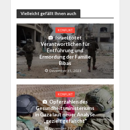
Vielleicht gefällt Ihnen auch
KONFLIKT
Israel tötet
Verantwortlichen für
Entführung und
Ermordung der Familie
Bibas
Dezember 31, 2023
KONFLIKT
Opferzahlen des
Gesundheitsministeriums
in Gaza laut neuer Analyse
„gezielt gefälscht“
Dezember 31, 2023