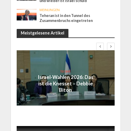
und wieder ist Israel schuld
MEINUNGEN
Teheran ist in den Tunnel des
Zusammenbruchs eingetreten
Meistgelesene Artikel
Israel
Israel-Wahlen 2026: Das
ist die Knesset – Debbie
Biton