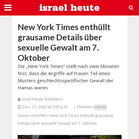
New York Times enthüllt
grausame Details über
sexuelle Gewalt am 7.
Oktober
Die „New York Times“ stellt nach zwei Monaten
fest, dass die Angriffe auf Frauen Teil eines
Musters geschlechtsspezifischer Gewalt der
Hamas waren.
Israel Heute Redaktion
Dez. 31, 2023 at 2:00 p.m.
| Themen:
Hamas
Home
Konflikt
New York Times enthüllt grausame
>
>
Details über sexuelle Gewalt am 7. Oktober