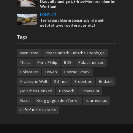
Das vollständige US-Iran-Memorandum im
Wortlaut
KONFLIKT
Terroranschlag in Samaria: Ein Israeli
getötet, zwei weitere verletzt
Tags
wein israel
messianisch-jüdische Theologie
Thora
Prinz Philip
BDS
Palästinenser
Holocaust
Libyen
Conrad Schick
Arabische Welt
Schnee
Erdbeben
Endzeit
Jüdisches Denken
Pessach
Schawuot
Gaza
Krieg gegen den Terror
islamismus
Hilfe für die Ukraine