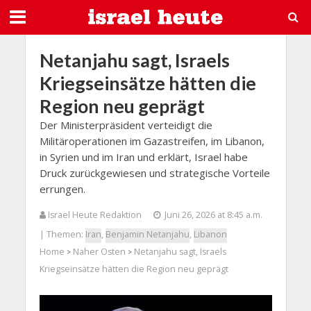
Netanjahu sagt, Israels
Kriegseinsätze hätten die
Region neu geprägt
Der Ministerpräsident verteidigt die
Militäroperationen im Gazastreifen, im Libanon,
in Syrien und im Iran und erklärt, Israel habe
Druck zurückgewiesen und strategische Vorteile
errungen.
Israel Heute Redaktion
Juni 26, 2026 at 8:45 a.m.
| Themen:
Iran
,
Benjamin Netanjahu
,
Libanon
Home
Naher Osten
Netanjahu sagt, Israels
>
>
Kriegseinsätze hätten die Region neu geprägt