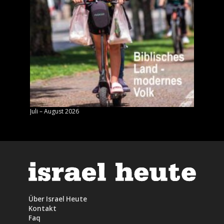
Juli – August 2026
Mai – J
Über Israel Heute
Kontakt
Faq