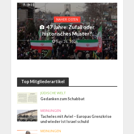
NAHER OSTEN
47 Jahre: Zufall oder
historisches Muster?
Juni 26, 2026
Top Mitgliederartikel
JÜDISCHE WELT
Gedanken zum Schabbat
MEINUNGEN
Tacheles mit Aviel – Europas Grenzkrise
und wieder ist Israel schuld
MEINUNGEN