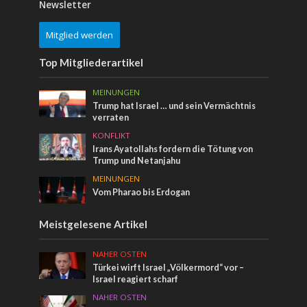
Newsletter
Mitglied werden
Top Mitgliederartikel
MEINUNGEN
Trump hat Israel … und sein Vermächtnis
verraten
KONFLIKT
Irans Ayatollahs fordern die Tötung von
Trump und Netanjahu
MEINUNGEN
Vom Pharao bis Erdogan
Meistgelesene Artikel
NAHER OSTEN
Türkei wirft Israel „Völkermord“ vor –
Israel reagiert scharf
NAHER OSTEN