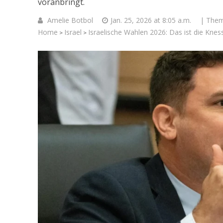
voranbringt.
Amelie Botbol
Jan. 25, 2026 at 8:05 a.m.
| The
Home
Israel
Israelische Wahlen 2026: Das ist die Knes
>
>
Israelische
die Kness