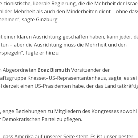
 zionistische, liberale Regierung, die die Mehrheit der Israel
hl der Mehrheit als auch den Minderheiten dient – ohne das
nehmen“, sagte Ginzburg.
t einer klaren Ausrichtung geschaffen haben, kann jeder, d
s tun – aber die Ausrichtung muss die Mehrheit und den
spiegeln“, fügte er hinzu.
em Abgeordneten
Boaz Bismuth
Vorsitzender der
aftsgruppe Knesset–US-Repräsentantenhaus, sagte, es sei
 derzeit einen US-Präsidenten habe, der das Land tatkräfti
es, enge Beziehungen zu Mitgliedern des Kongresses sowohl
r Demokratischen Partei zu pflegen.
, dass Amerika auf unserer Seite steht. Es ist unser bester