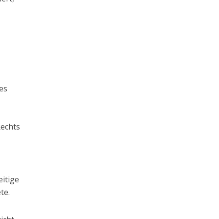
e
es
Rechts
eitige
te.