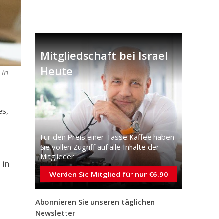
Mitgliedschaft bei Israel
Heute
 in
es,
m
Für den Preis einer Tasse Kaffee haben
Sie vollen Zugriff auf alle Inhalte der
Mitglieder
 in
Werden Sie Mitglied für nur €6.90
Abonnieren Sie unseren täglichen
Newsletter