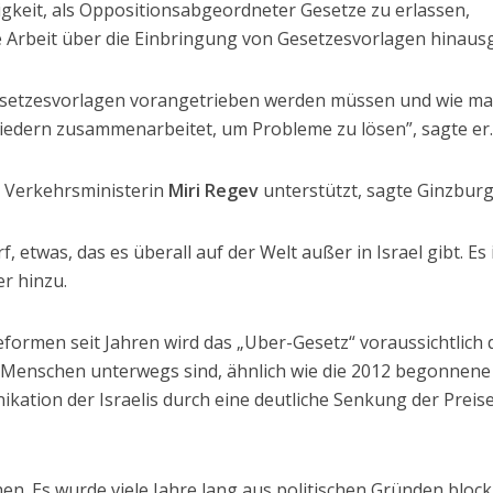
igkeit, als Oppositionsabgeordneter Gesetze zu erlassen,
e Arbeit über die Einbringung von Gesetzesvorlagen hinaus
setzesvorlagen vorangetrieben werden müssen und wie ma
liedern zusammenarbeitet, um Probleme zu lösen”, sagte er
n Verkehrsministerin
Miri Regev
unterstützt, sagte Ginzburg
, etwas, das es überall auf der Welt außer in Israel gibt. Es 
er hinzu.
formen seit Jahren wird das „Uber-Gesetz“ voraussichtlich 
 Menschen unterwegs sind, ähnlich wie die 2012 begonnene
ation der Israelis durch eine deutliche Senkung der Preis
hen. Es wurde viele Jahre lang aus politischen Gründen blocki