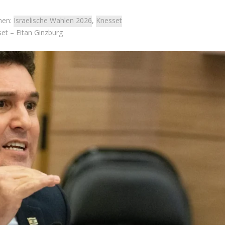
men:
Israelische Wahlen 2026
,
Knesset
set – Eitan Ginzburg
Israel
Meinungen
 Wahlen 2026: Das ist
„Die Blockade erscheint derz
et – Moshe Abutbul
weitaus attraktiver als ein Kr