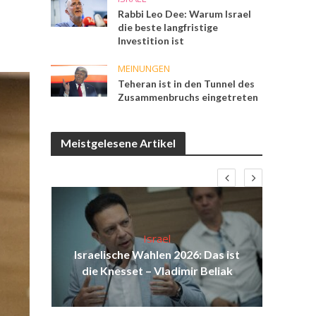
Rabbi Leo Dee: Warum Israel
die beste langfristige
Investition ist
MEINUNGEN
Teheran ist in den Tunnel des
Zusammenbruchs eingetreten
Meistgelesene Artikel
Israel
eit
Israelische Wahlen 2026: Das ist
Isr
ieg“
die Knesset – Vladimir Beliak
d