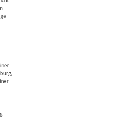
icht
en
age
e
einer
zburg,
iner
ng