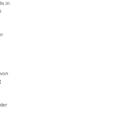
is in
s
er
 von
g
 der