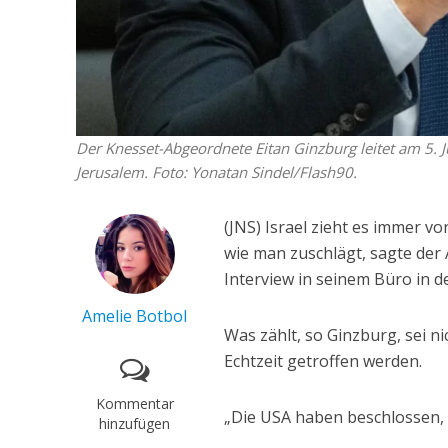
Der Knesset-Abgeordnete Eitan Ginzburg leitet am 5. J
Jerusalem. Foto: Yonatan Sindel/Flash90.
(JNS) Israel zieht es immer vo
wie man zuschlägt, sagte der
Interview in seinem Büro in d
Amelie Botbol
Was zählt, so Ginzburg, sei n
Echtzeit getroffen werden.
Kommentar
„Die USA haben beschlossen, n
hinzufügen