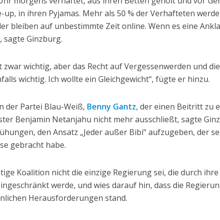
r morgens verhaftet, aus ihren Betten geholt und vor Ger
up, in ihren Pyjamas. Mehr als 50 % der Verhafteten werd
lder bleiben auf unbestimmte Zeit online. Wenn es eine Ankl
“, sagte Ginzburg.
st zwar wichtig, aber das Recht auf Vergessenwerden und di
lls wichtig. Ich wollte ein Gleichgewicht“, fügte er hinzu.
n der Partei Blau-Weiß,
Benny Gantz
, der einen Beitritt zu 
ter Benjamin Netanjahu nicht mehr ausschließt, sagte Gin
emühungen, den Ansatz „Jeder außer Bibi“ aufzugeben, der se
se gebracht habe.
tige Koalition nicht die einzige Regierung sei, die durch ihre
ngeschränkt werde, und wies darauf hin, dass die Regieru
hnlichen Herausforderungen stand.