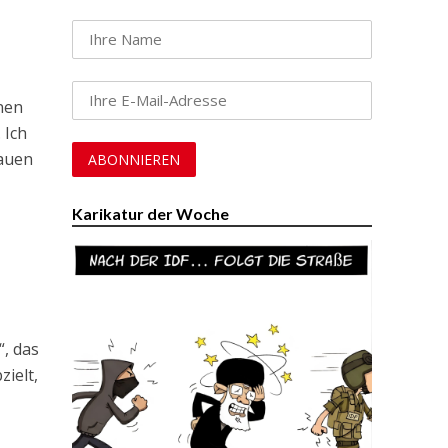
nen
 Ich
rauen
Karikatur der Woche
“, das
ielt,