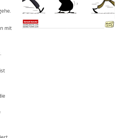
gehe.
n mit
.
.
ist
die
e
ert,