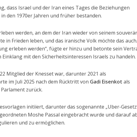
g, dass Israel und der Iran eines Tages die Beziehungen
e in den 1970er Jahren und früher bestanden.
 erleben werden, an dem der Iran wieder von seinem souverä
te in Frieden leben, und das iranische Volk möchte das auch.
rung erleben werden“, fügte er hinzu und betonte sein Vert
im Einklang mit den Sicherheitsinteressen Israels zu handeln.
22 Mitglied der Knesset war, darunter 2021 als
te im Juli 2025 nach dem Rücktritt von
Gadi Eisenkot
als
 Parlament zurück.
svorlagen initiiert, darunter das sogenannte „Uber-Gesetz
eordneten Moshe Passal eingebracht wurde und darauf abz
egulieren und zu ermöglichen.