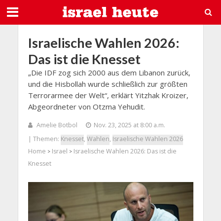
Israelische Wahlen 2026:
Das ist die Knesset
„Die IDF zog sich 2000 aus dem Libanon zurück,
und die Hisbollah wurde schließlich zur größten
Terrorarmee der Welt“, erklärt Yitzhak Kroizer,
Abgeordneter von Otzma Yehudit.
Amelie Botbol
Nov. 23, 2025 at 8:00 a.m.
| Themen:
Knesset
,
Wahlen
,
Israelische Wahlen 2026
Home
Israel
Israelische Wahlen 2026: Das ist die
>
>
Knesset