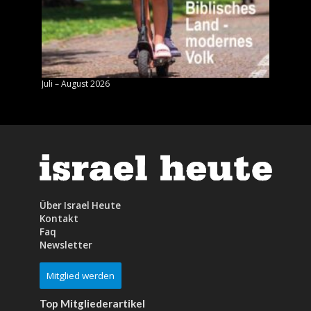
Juli – August 2026
Mai – J
Über Israel Heute
Kontakt
Faq
Newsletter
Mitglied werden
Top Mitgliederartikel