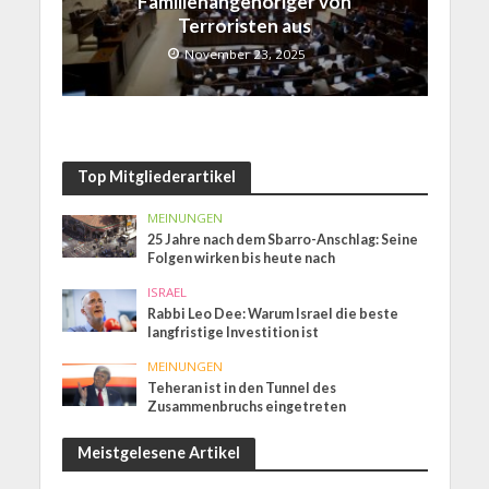
Familienangehöriger von
Terroristen aus
November 23, 2025
Top Mitgliederartikel
MEINUNGEN
25 Jahre nach dem Sbarro-Anschlag: Seine
Folgen wirken bis heute nach
ISRAEL
Rabbi Leo Dee: Warum Israel die beste
langfristige Investition ist
MEINUNGEN
Teheran ist in den Tunnel des
Zusammenbruchs eingetreten
Meistgelesene Artikel