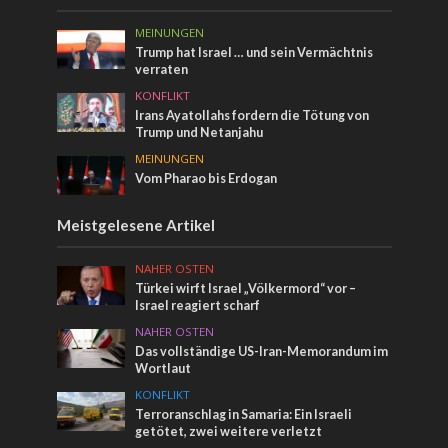
MEINUNGEN
Trump hat Israel … und sein Vermächtnis
verraten
KONFLIKT
Irans Ayatollahs fordern die Tötung von
Trump und Netanjahu
MEINUNGEN
Vom Pharao bis Erdogan
Meistgelesene Artikel
NAHER OSTEN
Türkei wirft Israel „Völkermord“ vor –
Israel reagiert scharf
NAHER OSTEN
Das vollständige US-Iran-Memorandum im
Wortlaut
KONFLIKT
Terroranschlag in Samaria: Ein Israeli
getötet, zwei weitere verletzt