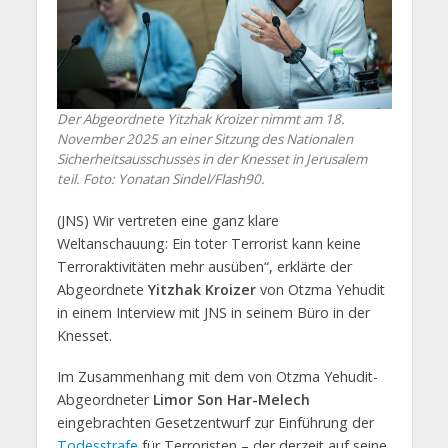
Der Abgeordnete Yitzhak Kroizer nimmt am 18.
November 2025 an einer Sitzung des Nationalen
Sicherheitsausschusses in der Knesset in Jerusalem
teil. Foto: Yonatan Sindel/Flash90.
(JNS) Wir vertreten eine ganz klare
Weltanschauung: Ein toter Terrorist kann keine
Terroraktivitäten mehr ausüben“, erklärte der
Abgeordnete
Yitzhak Kroizer
von Otzma Yehudit
in einem Interview mit JNS in seinem Büro in der
Knesset.
Im Zusammenhang mit dem von Otzma Yehudit-
Abgeordneter
Limor Son Har-Melech
eingebrachten Gesetzentwurf zur Einführung der
Todesstrafe
für Terroristen – der derzeit auf seine