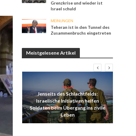
Grenzkrise und wieder ist
Israel schuld
MEINUNGEN
Teheran ist in den Tunnel des
Zusammenbruchs eingetreten
Meistgelesene Artikel
Israel
Jenseits des Schlachtfelds:
ist
Israelische Initiativen helfen
Isr
ul
Soldaten beim Übergang ins zivile
d
Leben