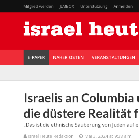
Mitglied werden
JLMBOX
Unterstützung
Anmelden
E-PAPER
NAHER OSTEN
VERANSTALTUNGEN
Israelis an Columbia
die düstere Realität 
„Das ist die ethnische Säuberung von Juden auf e
Israel Heute Redaktion
Mai 3, 2024 at 9:38 a.m.