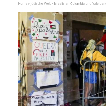
Home
Jüdische Welt
Israelis an Columbia und Yale beri
>
>
Israelische
die Knesse