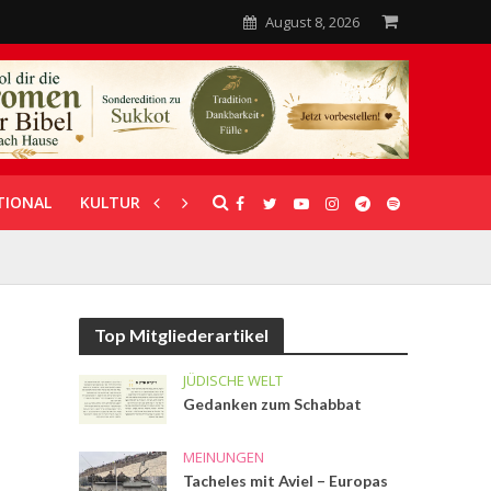
August 8, 2026
TIONAL
KULTUR
UNTERSTÜTZUNG
Top Mitgliederartikel
JÜDISCHE WELT
Gedanken zum Schabbat
MEINUNGEN
Tacheles mit Aviel – Europas