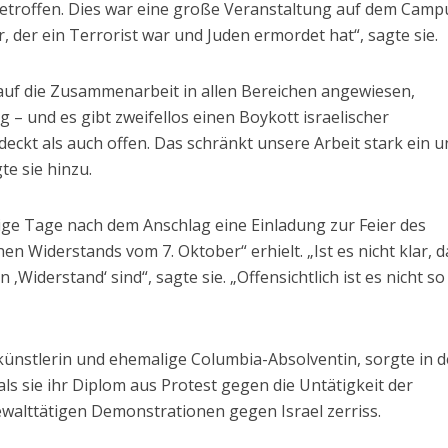
etroffen. Dies war eine große Veranstaltung auf dem Camp
der ein Terrorist war und Juden ermordet hat“, sagte sie.
 auf die Zusammenarbeit in allen Bereichen angewiesen,
 – und es gibt zweifellos einen Boykott israelischer
eckt als auch offen. Das schränkt unsere Arbeit stark ein u
te sie hinzu.
nige Tage nach dem Anschlag eine Einladung zur Feier des
en Widerstands vom 7. Oktober“ erhielt. „Ist es nicht klar, 
Widerstand‘ sind“, sagte sie. „Offensichtlich ist es nicht so 
okünstlerin und ehemalige Columbia-Absolventin, sorgte in 
als sie ihr Diplom aus Protest gegen die Untätigkeit der
walttätigen Demonstrationen gegen Israel zerriss.