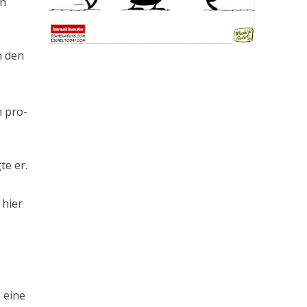
en
n den
n pro-
te er.
 hier
 eine