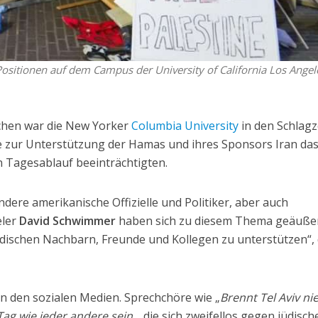
ositionen auf dem Campus der University of California Los Angel
chen war die New Yorker
Columbia University
in den Schlagz
e zur Unterstützung der Hamas und ihres Sponsors Iran da
 Tagesablauf beeinträchtigten.
dere amerikanische Offizielle und Politiker, aber auch
eler
David Schwimmer
haben sich zu diesem Thema geäuße
üdischen Nachbarn, Freunde und Kollegen zu unterstützen“,
in den sozialen Medien. Sprechchöre wie „
Brennt Tel Aviv ni
Tag wie jeder andere sein
„, die sich zweifellos gegen jüdisch