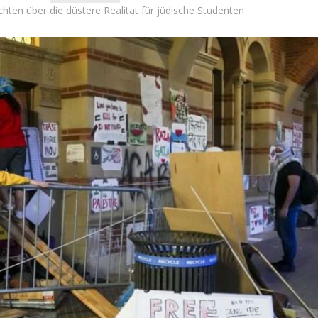
chten über die düstere Realität für jüdische Studenten
Israel
Israel
 Wahlen 2026: Das ist
Israelische Wahlen 2026: Das 
t – Vladimir Beliak
die Knesset – Moshe Abutb