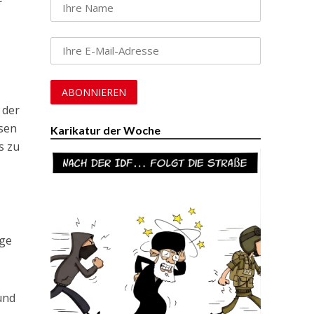
 der
ssen
Karikatur der Woche
s zu
ige
 und