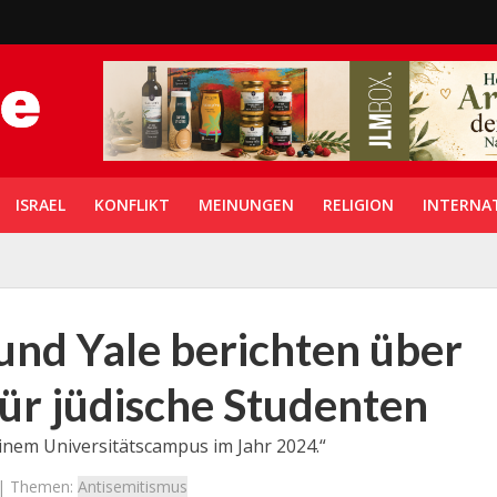
ISRAEL
KONFLIKT
MEINUNGEN
RELIGION
INTERNA
 und Yale berichten über
für jüdische Studenten
inem Universitätscampus im Jahr 2024.“
| Themen:
Antisemitismus