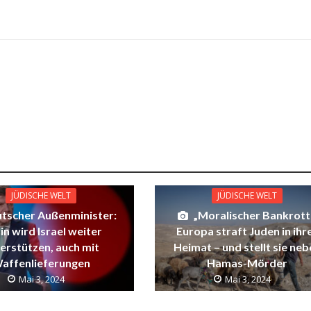
JÜDISCHE WELT
JÜDISCHE WELT
tscher Außenminister:
„Moralischer Bankrott
in wird Israel weiter
Europa straft Juden in ihr
erstützen, auch mit
Heimat – und stellt sie ne
affenlieferungen
Hamas-Mörder
Mai 3, 2024
Mai 3, 2024