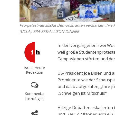
Pro-palästinensische Demonstranten verstärken ihre P
(UCLA). EPA-EFE/ALLISON DINNER
In den vergangenen zwei Wo
weil große Studentenprotest
Campusleben störten und den
Israel Heute
Redaktion
US-Präsident
Joe Biden
und an
Prominente wie der Schauspi
und dazu aufgerufen, „Ihre j
„Schweigen ist Mitschuld“.
Kommentar
hinzufügen
Hitzige Debatten eskalierten 
und „
Der 7. Oktober wird ein 