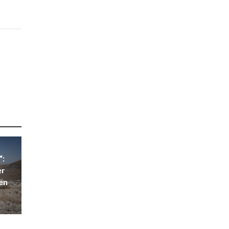
“:
er
ben