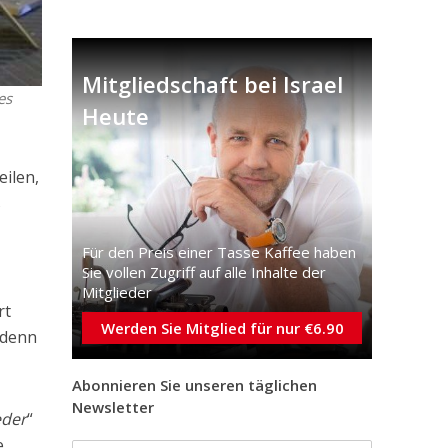
Mitgliedschaft bei Israel
es
Heute
eilen,
s
Für den Preis einer Tasse Kaffee haben
Sie vollen Zugriff auf alle Inhalte der
Mitglieder
rt
Werden Sie Mitglied für nur €6.90
 denn
Abonnieren Sie unseren täglichen
Newsletter
eder
“
e