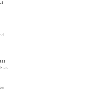
us,
nd
dass
klar,
den