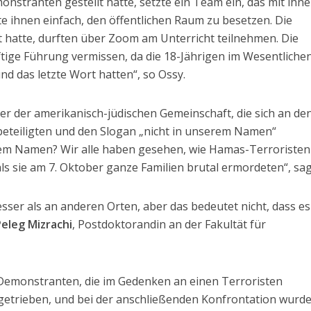
nstranten gestellt hatte, setzte ein Team ein, das mit ihn
te ihnen einfach, den öffentlichen Raum zu besetzen. Die
t hatte, durften über Zoom am Unterricht teilnehmen. Die
nftige Führung vermissen, da die 18-Jährigen im Wesentliche
d das letzte Wort hatten“, so Ossy.
eder der amerikanisch-jüdischen Gemeinschaft, die sich an de
beteiligten und den Slogan „nicht in unserem Namen“
rem Namen? Wir alle haben gesehen, wie Hamas-Terroristen
, als sie am 7. Oktober ganze Familien brutal ermordeten“, sag
esser als an anderen Orten, aber das bedeutet nicht, dass es
Peleg Mizrachi
, Postdoktorandin an der Fakultät für
Demonstranten, die im Gedenken an einen Terroristen
etrieben, und bei der anschließenden Konfrontation wurde