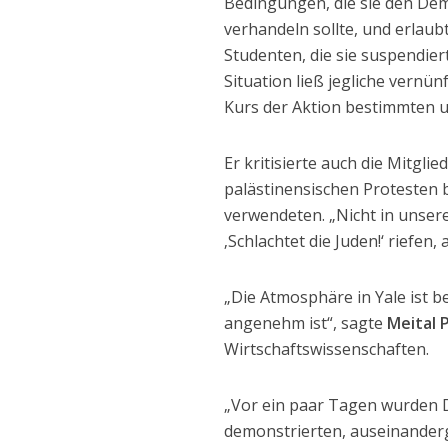
Bedingungen, die sie den Demo
verhandeln sollte, und erlaub
Studenten, die sie suspendier
Situation ließ jegliche vernü
Kurs der Aktion bestimmten un
Er kritisierte auch die Mitgli
palästinensischen Protesten 
verwendeten. „Nicht in unse
‚Schlachtet die Juden!‘ riefen
„Die Atmosphäre in Yale ist b
angenehm ist“, sagte
Meital 
Wirtschaftswissenschaften.
„Vor ein paar Tagen wurden 
demonstrierten, auseinanderg