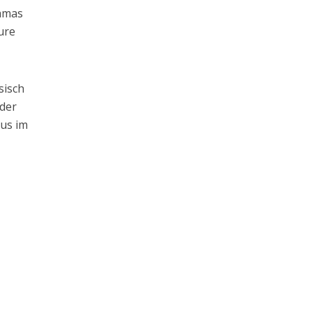
Hamas
ure
sisch
 der
pus im