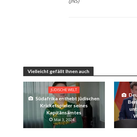
(JNS)
Vielleicht gefällt Ihnen auch
JÜDISCHE WELT
Deu
Südafrika enthebt jüdischen
Berl
Kricketspieler seines
unt
Kapitänsamtes
W
Mai 3, 2024