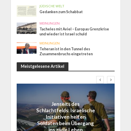
JÜDISCHE WELT
Gedanken zum Schabbat
MEINUNGEN
Tacheles mit Aviel – Europas Grenzkrise
und wieder ist Israel schuld
MEINUNGEN
Teheran ist in den Tunnel des
Zusammenbruchs eingetreten
Meistgelesene Artikel
Israel
Jenseits des
Schlachtfelds: Israelische
Initiativen helfen
Soldaten beim Übergang
ins zivile Leben