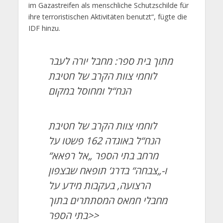
im Gazastreifen als menschliche Schutzschilde für
ihre terroristischen Aktivitäten benutzt“, fügte die
IDF hinzu.
מתוך בית ספר: מחבל יורה לעבר
לוחמי צוות הקרב של חטיבת
הנח“ל ומחוסל במקום
לוחמי צוות הקרב של חטיבת
הנח“ל באוגדה 162 פשטו על
מרחב בתי הספר „אל רפאא“
ו-„צבחה“ בדרג‘ תופאח שבצפון
הרצועה, בעקבות מידע על
מחבלי חמאס המסתתרים בתוך
בתי הספר>>