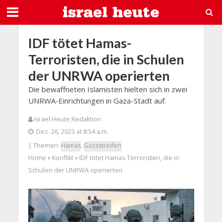
IDF tötet Hamas-
Terroristen, die in Schulen
der UNRWA operierten
Die bewaffneten Islamisten hielten sich in zwei
UNRWA-Einrichtungen in Gaza-Stadt auf.
Israel Heute Redaktion
Dez. 26, 2023 at 8:54 a.m.
| Themen:
Hamas
,
Gazastreifen
Home
Konflikt
IDF tötet Hamas-Terroristen, die in
>
>
Schulen der UNRWA operierten