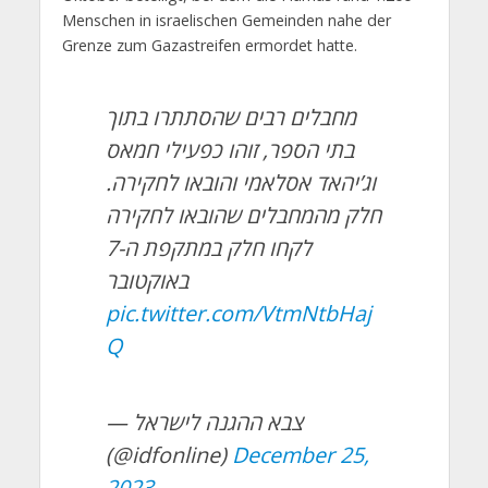
Menschen in israelischen Gemeinden nahe der
Grenze zum Gazastreifen ermordet hatte.
מחבלים רבים שהסתתרו בתוך
בתי הספר, זוהו כפעילי חמאס
וג’יהאד אסלאמי והובאו לחקירה.
חלק מהמחבלים שהובאו לחקירה
לקחו חלק במתקפת ה-7
באוקטובר
pic.twitter.com/VtmNtbHaj
Q
— צבא ההגנה לישראל
(@idfonline)
December 25,
2023