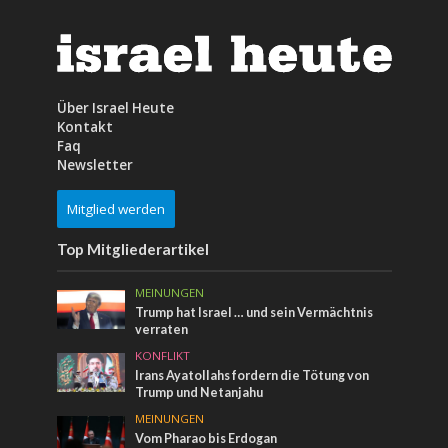
Über Israel Heute
Kontakt
Faq
Newsletter
Mitglied werden
Top Mitgliederartikel
MEINUNGEN
Trump hat Israel … und sein Vermächtnis
verraten
KONFLIKT
Irans Ayatollahs fordern die Tötung von
Trump und Netanjahu
MEINUNGEN
Vom Pharao bis Erdogan