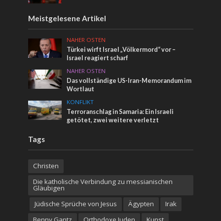
Meistgelesene Artikel
NAHER OSTEN
Türkei wirft Israel „Völkermord“ vor –
Israel reagiert scharf
NAHER OSTEN
Das vollständige US-Iran-Memorandum im
Wortlaut
KONFLIKT
Terroranschlag in Samaria: Ein Israeli
getötet, zwei weitere verletzt
Tags
Christen
Die katholische Verbindung zu messianischen
Gläubigen
Jüdische Sprüche von Jesus
Ägypten
Irak
Benny Gantz
Orthodoxe Juden
Kunst