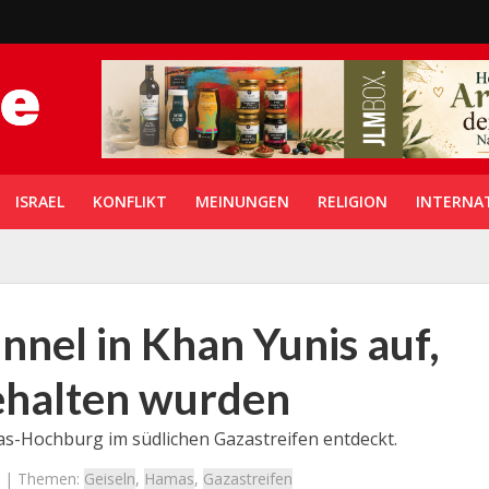
ISRAEL
KONFLIKT
MEINUNGEN
RELIGION
INTERNA
nnel in Khan Yunis auf,
gehalten wurden
s-Hochburg im südlichen Gazastreifen entdeckt.
| Themen:
Geiseln
,
Hamas
,
Gazastreifen