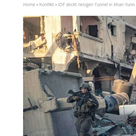
Home
Konflikt
IDF deckt riesigen Tunnel in Khan Yunis
>
>
Israelische
die Kness