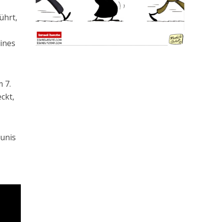
ührt,
ines
 7.
ckt,
Yunis