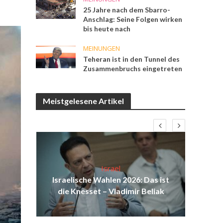
25 Jahre nach dem Sbarro-
Anschlag: Seine Folgen wirken
bis heute nach
MEINUNGEN
Teheran ist in den Tunnel des
Zusammenbruchs eingetreten
Meistgelesene Artikel
Israel
eit
Israelische Wahlen 2026: Das ist
Isr
ieg“
die Knesset – Vladimir Beliak
d