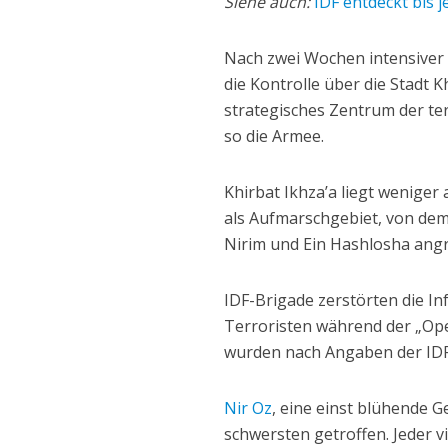
Siehe auch:
IDF entdeckt bis
Nach zwei Wochen intensiver 
die Kontrolle über die Stadt 
strategisches Zentrum der ter
so die Armee.
Khirbat Ikhza’a liegt weniger 
als Aufmarschgebiet, von de
Nirim und Ein Hashlosha angr
IDF-Brigade zerstörten die I
Terroristen während der „Op
wurden nach Angaben der IDF 
Nir Oz
, eine einst blühende 
schwersten getroffen. Jeder v