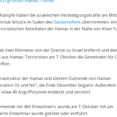
 jetzt größten Hamas-Tunnel
Kämpfe haben die israelischen Verteidigungskräfte am Mit
Khirbat Ikhza’a im Süden des
Gazastreifens
übernommen, ein
roristischen Aktivitäten der Hamas in der Nähe von Khan Yu
als zwei Kilometer von der Grenze zu Israel entfernt und die
m aus Hamas-Terroristen am 7. Oktober die Gemeinden Nir 
iffen.
nfrastruktur der Hamas und töteten Dutzende von Hamas-
eration Oz und Nir“, die Ende Dezember begann. Außerdem
etwa 40 Angriffstunnel entdeckt und zerstört.
Gemeinde mit 400 Einwohnern, wurde am 7. Oktober mit am
ierte Einwohner wurde getötet oder entführt.