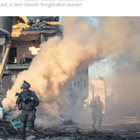
 auf, in dem Geiseln festgehalten wurden
Israel
Meinungen
 Wahlen 2026: Das ist
„Die Blockade erscheint derz
et – Moshe Abutbul
weitaus attraktiver als ein Kr