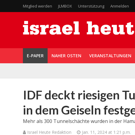
Mitglied werden
JLMBOX
Unterstützung
Anmelden
E-PAPER
NAHER OSTEN
VERANSTALTUNGEN
IDF deckt riesigen Tu
in dem Geiseln fest
Mehr als 300 Tunnelschächte wurden in der Hama
Israel Heute Redaktion
Jan. 11, 2024 at 1:21 p.m.