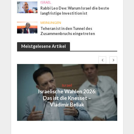
ISRAEL
Rabbi Leo Dee: Warum Israel die beste
langfristige Investition ist
MEINUNGEN
Teheran ist in den Tunnel des
Zusammenbruchs eingetreten
Meistgelesene Artikel
Israel
Israelische Wahlen 2026:
Das ist die Knesset –
Vladimir Beliak