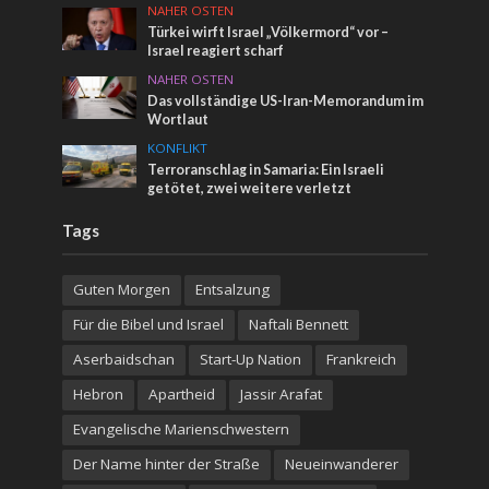
NAHER OSTEN
Türkei wirft Israel „Völkermord“ vor –
Israel reagiert scharf
NAHER OSTEN
Das vollständige US-Iran-Memorandum im
Wortlaut
KONFLIKT
Terroranschlag in Samaria: Ein Israeli
getötet, zwei weitere verletzt
Tags
Guten Morgen
Entsalzung
Für die Bibel und Israel
Naftali Bennett
Aserbaidschan
Start-Up Nation
Frankreich
Hebron
Apartheid
Jassir Arafat
Evangelische Marienschwestern
Der Name hinter der Straße
Neueinwanderer