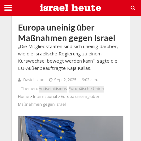
Europa uneinig über
Maßnahmen gegen Israel
„Die Mitgliedstaaten sind sich uneinig darüber,
wie die israelische Regierung zu einem
Kurswechsel bewegt werden kann“, sagte die
EU-Außenbeauftragte Kaja Kallas.
David Isaac
Sep. 2, 2025 at 9:02 a.m.
| Themen:
Antisemitismus
,
Europäische Union
Home
International
Europa uneinig über
>
>
Maßnahmen gegen Israel