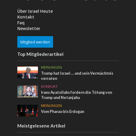
Über Israel Heute
Kontakt
Faq
Newsletter
Mitglied werden
Top Mitgliederartikel
MEINUNGEN
Trump hat Israel … und sein Vermächtnis
verraten
KONFLIKT
Irans Ayatollahs fordern die Tötung von
Trump und Netanjahu
MEINUNGEN
Vom Pharao bis Erdogan
Meistgelesene Artikel