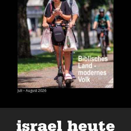
Juli – August 2026
Mai – J