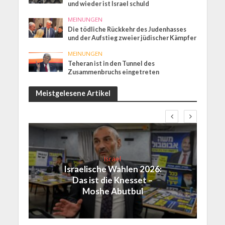
und wieder ist Israel schuld
MEINUNGEN
Die tödliche Rückkehr des Judenhasses
und der Aufstieg zweier jüdischer Kämpfer
MEINUNGEN
Teheran ist in den Tunnel des
Zusammenbruchs eingetreten
Meistgelesene Artikel
Israel
Israelische Wahlen 2026:
Das ist die Knesset –
Moshe Abutbul