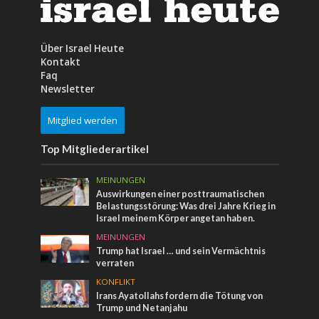
Über Israel Heute
Kontakt
Faq
Newsletter
Mitglied werden
Top Mitgliederartikel
MEINUNGEN
Auswirkungen einer posttraumatischen
Belastungsstörung: Was drei Jahre Krieg in
Israel meinem Körper angetan haben.
MEINUNGEN
Trump hat Israel … und sein Vermächtnis
verraten
KONFLIKT
Irans Ayatollahs fordern die Tötung von
Trump und Netanjahu