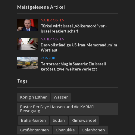
Meistgelesene Artikel
NAHER OSTEN
Türkei wirft Israel „Völkermord“ vor –
Israel reagiert scharf
NAHER OSTEN
Das vollständige US-Iran-Memorandum im
Wortlaut
KONFLIKT
Terroranschlag in Samaria: Ein Israeli
getötet, zwei weitere verletzt
Tags
Königin Esther
Wasser
Pastor Per Faye-Hansen und die KARMEL-
Bewegung
Bahai-Garten
Sudan
Klimawandel
Großbritannien
Chanukka
Golanhöhen