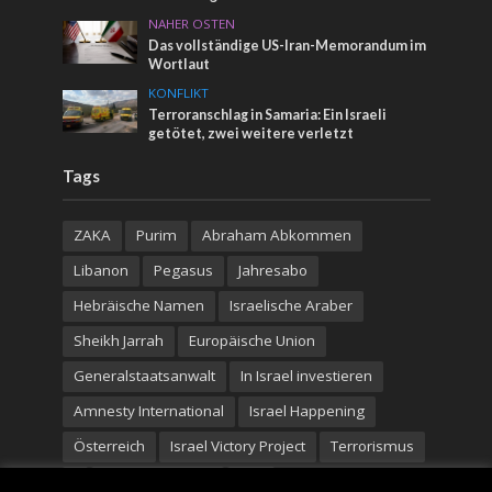
NAHER OSTEN
Das vollständige US-Iran-Memorandum im
Wortlaut
KONFLIKT
Terroranschlag in Samaria: Ein Israeli
getötet, zwei weitere verletzt
Tags
ZAKA
Purim
Abraham Abkommen
Libanon
Pegasus
Jahresabo
Hebräische Namen
Israelische Araber
Sheikh Jarrah
Europäische Union
Generalstaatsanwalt
In Israel investieren
Amnesty International
Israel Happening
Österreich
Israel Victory Project
Terrorismus
I
Premierminister
WM