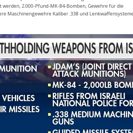
t werden, 2.000-Pfund-MK-84-Bomben, Gewehre für die
chwere Maschinengewehre Kaliber .338 und Lenkwaffensysteme