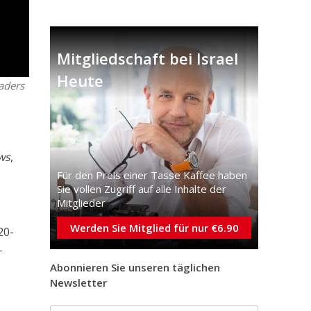
Mitgliedschaft bei Israel
Heute
aders
ws
,
Für den Preis einer Tasse Kaffee haben
Sie vollen Zugriff auf alle Inhalte der
Mitglieder
Werden Sie Mitglied für nur €6.90
20-
-
Abonnieren Sie unseren täglichen
Newsletter