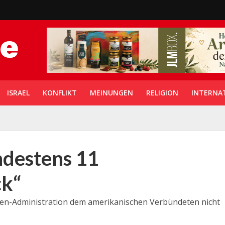
ISRAEL
KONFLIKT
MEINUNGEN
RELIGION
INTERNA
indestens 11
k“
den-Administration dem amerikanischen Verbündeten nicht