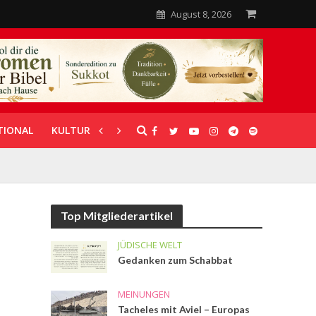
August 8, 2026
TIONAL
KULTUR
UNTERSTÜTZUNG
Top Mitgliederartikel
JÜDISCHE WELT
Gedanken zum Schabbat
MEINUNGEN
Tacheles mit Aviel – Europas