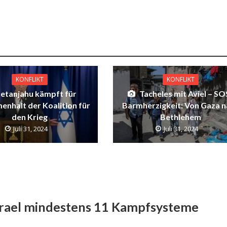
KONFLIKT
KONFLIKT
etanjahu kämpft für
Tacheles mit Aviel – SO
nhalt der Koalition für
Barmherzigkeit: Von Gaza n
den Krieg
Bethlehem
Juli 31, 2024
Juli 31, 2024
Israel mindestens 11 Kampfsysteme