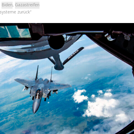
:
Biden
,
Gazastreifen
fsysteme zurück“
Israel
Israel
 Wahlen 2026: Das ist
Israelische Wahlen 2026: Das 
t – Vladimir Beliak
die Knesset – Moshe Abutb