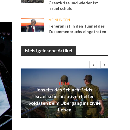
Grenzkrise und wieder ist
Israel schuld
MEINUNGEN
Teheran ist in den Tunnel des
Zusammenbruchs eingetreten
Meistgelesene Artikel
Israel
Jenseits des Schlachtfelds:
ist
Israelische Initiativen helfen
Isr
ul
Soldaten beim Übergang ins zivile
d
Leben