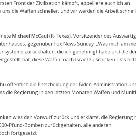
rsten Front der Zivilisation kämpft, appelliere auch ich an
e uns die Waffen schneller, und wir werden die Arbeit schnel
dnete
Michael McCaul
(R-Texas), Vorsitzender des Auswärti
ntenhauses, gegenüber Fox News Sunday: „Was mich am me
fensysteme zurückhalten, die ich genehmigt habe und die de
tgestellt hat, diese Waffen nach Israel zu schicken. Das hilf
u öffentlich die Entscheidung der Biden-Administration un
dass die Regierung in den letzten Monaten Waffen und Munit
inken
wies den Vorwurf zurück und erklärte, die Regierung
 2000-Pfund-Bomben zurückgehalten, alle anderen
och fortgesetzt.