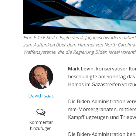
Eine F-15E Strike Eagle des 4. Jagdgeschwaders nähe
zum Auftanken über dem Himmel von North Carolina am
Waffensysteme, die die Regierung Biden Israel vorent
Mark Levin
, konservativer 
beschuldigte am Sonntag das 
Hamas im Gazastreifen vorzu
David Isaac
Die Biden-Administration ver
mm-Mörsergranaten, mittleren
Kampfflugzeugen und Triebwe
Kommentar
hinzufügen
Die Biden-Administration be