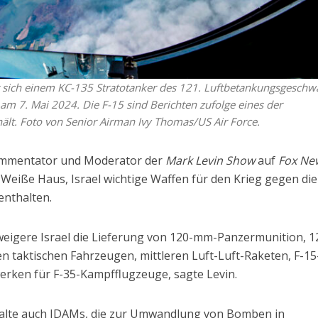
rt sich einem KC-135 Stratotanker des 121. Luftbetankungsgeschw
 7. Mai 2024. Die F-15 sind Berichten zufolge eines der
hält. Foto von Senior Airman Ivy Thomas/US Air Force.
Kommentator und Moderator der
Mark Levin Show
auf
Fox Ne
Weiße Haus, Israel wichtige Waffen für den Krieg gegen die
enthalten.
weigere Israel die Lieferung von 120-mm-Panzermunition, 1
 taktischen Fahrzeugen, mittleren Luft-Luft-Raketen, F-15
rken für F-35-Kampfflugzeuge, sagte Levin.
halte auch JDAMs, die zur Umwandlung von Bomben in