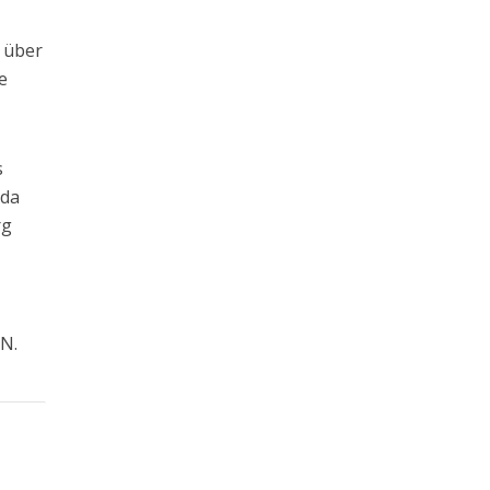
l über
e
s
 da
rg
N.