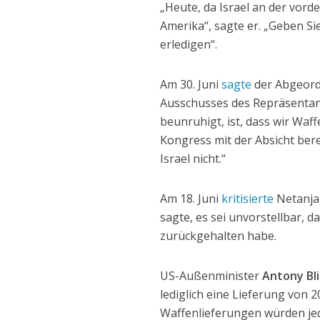
„Heute, da Israel an der vorde
Amerika“, sagte er. „Geben Si
erledigen“.
Am 30. Juni
sagte
der Abgeor
Ausschusses des Repräsenta
beunruhigt, ist, dass wir Waf
Kongress mit der Absicht berei
Israel nicht.“
Am 18. Juni
kritisierte
Netanjah
sagte, es sei unvorstellbar, 
zurückgehalten habe.
US-Außenminister
Antony Bl
lediglich eine Lieferung von
Waffenlieferungen würden jed