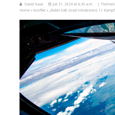
David Isaac
Juli 31, 2024 at 6:30 a.m.
| Themen
Home
Konflikt
„Biden hält Israel mindestens 11 Kamp
>
>
Israelische
die Knesse