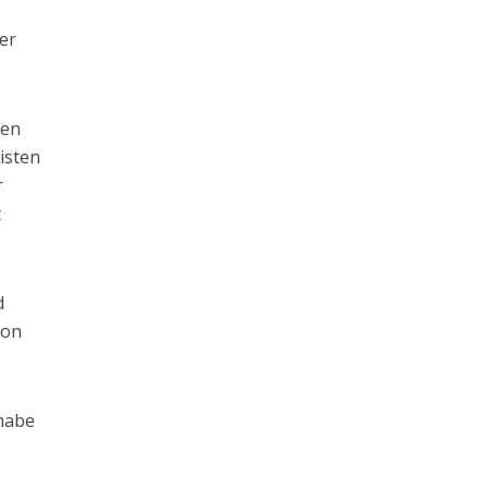
ler
gen
isten
r
t
d
ion
 habe