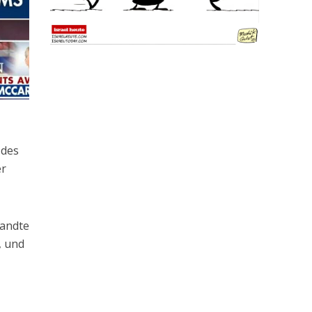
 des
er
wandte
, und