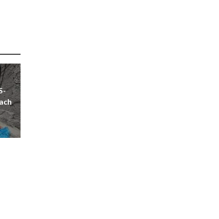
S-
ach