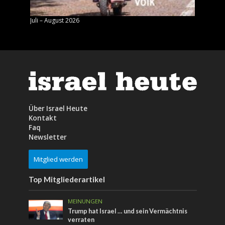
Juli – August 2026
Mai – J
Über Israel Heute
Kontakt
Faq
Newsletter
Mitglied werden
Top Mitgliederartikel
MEINUNGEN
Trump hat Israel … und sein Vermächtnis
verraten