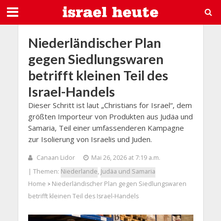
Niederländischer Plan
gegen Siedlungswaren
betrifft kleinen Teil des
Israel-Handels
Dieser Schritt ist laut „Christians for Israel“, dem
größten Importeur von Produkten aus Judäa und
Samaria, Teil einer umfassenderen Kampagne
zur Isolierung von Israelis und Juden.
Canaan Lidor
Mai 26, 2026 at 7:19 a.m.
| Themen:
Niederlande
,
Judäa und Samaria
Home
Niederländischer Plan gegen Siedlungswaren
>
betrifft kleinen Teil des Israel-Handels