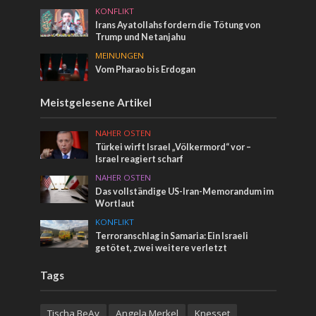
KONFLIKT
Irans Ayatollahs fordern die Tötung von
Trump und Netanjahu
MEINUNGEN
Vom Pharao bis Erdogan
Meistgelesene Artikel
NAHER OSTEN
Türkei wirft Israel „Völkermord“ vor –
Israel reagiert scharf
NAHER OSTEN
Das vollständige US-Iran-Memorandum im
Wortlaut
KONFLIKT
Terroranschlag in Samaria: Ein Israeli
getötet, zwei weitere verletzt
Tags
Tischa BeAv
Angela Merkel
Knesset