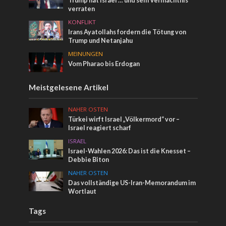
Trump hat Israel … und sein Vermächtnis
verraten
KONFLIKT
Irans Ayatollahs fordern die Tötung von
Trump und Netanjahu
MEINUNGEN
Vom Pharao bis Erdogan
Meistgelesene Artikel
NAHER OSTEN
Türkei wirft Israel „Völkermord“ vor –
Israel reagiert scharf
ISRAEL
Israel-Wahlen 2026: Das ist die Knesset –
Debbie Biton
NAHER OSTEN
Das vollständige US-Iran-Memorandum im
Wortlaut
Tags