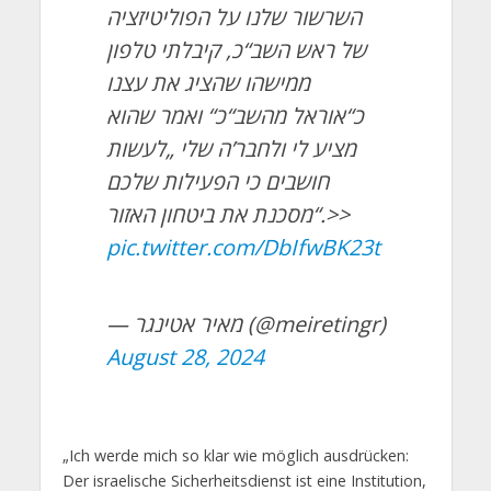
השרשור שלנו על הפוליטיזציה
של ראש השב“כ, קיבלתי טלפון
ממישהו שהציג את עצנו
כ“אוראל מהשב“כ“ ואמר שהוא
מציע לי ולחבר’ה שלי „לעשות
חושבים כי הפעילות שלכם
מסכנת את ביטחון האזור“.>>
pic.twitter.com/DbIfwBK23t
— מאיר אטינגר (@meiretingr)
August 28, 2024
„Ich werde mich so klar wie möglich ausdrücken:
Der israelische Sicherheitsdienst ist eine Institution,