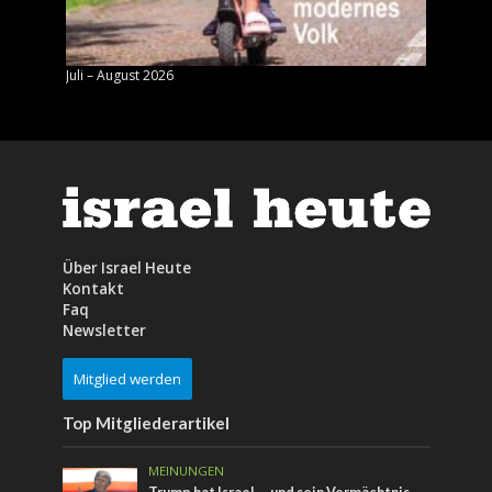
Juli – August 2026
Mai – J
Über Israel Heute
Kontakt
Faq
Newsletter
Mitglied werden
Top Mitgliederartikel
MEINUNGEN