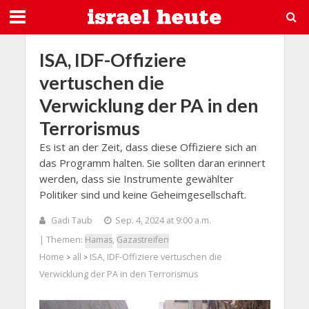
ISA, IDF-Offiziere
vertuschen die
Verwicklung der PA in den
Terrorismus
Es ist an der Zeit, dass diese Offiziere sich an
das Programm halten. Sie sollten daran erinnert
werden, dass sie Instrumente gewählter
Politiker sind und keine Geheimgesellschaft.
Gadi Taub
Sep. 4, 2024 at 9:00 a.m.
| Themen:
Hamas
,
Gazastreifen
Home
all
ISA, IDF-Offiziere vertuschen die
>
>
Verwicklung der PA in den Terrorismus