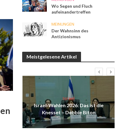
Wo Segen und Fluch
aufeinandertreffen
MEINUNGEN
Der Wahnsinn des
Antizionismus
Meistgelesene Artikel
Israel
n
Israel-Wahlen 2026: Das ist die
den
el
Knesset – Debbie Biton