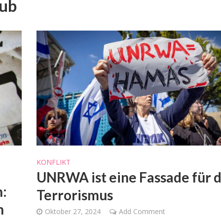
aub
Konflikt
Meinungen
KONFLIKT
Neue UNICEF-Daten stelle
ernative zur Zwei-
UNRWA ist eine Fassade für 
Hungervorwürfe gegen Isra
aten-Lösung
infrage
n:
Terrorismus
n
Oktober 27, 2024
Add Comment