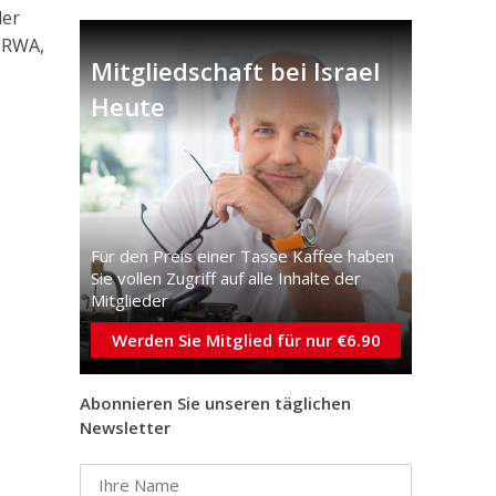
der
UNRWA,
Mitgliedschaft bei Israel
Heute
Für den Preis einer Tasse Kaffee haben
Sie vollen Zugriff auf alle Inhalte der
Mitglieder
Werden Sie Mitglied für nur €6.90
Abonnieren Sie unseren täglichen
Newsletter