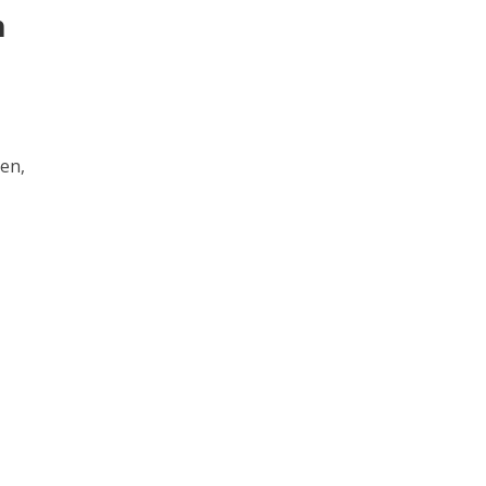
n
en,