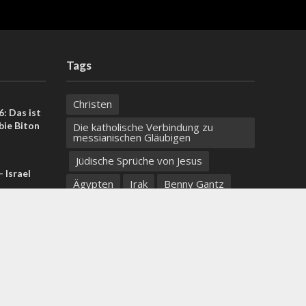
Tags
Christen
: Das ist
bie Biton
Die katholische Verbindung zu
messianischen Gläubigen
Jüdische Sprüche von Jesus
 Israel
Ägypten
Irak
Benny Gantz
Orthodoxe Juden
Kunst
US-Iran-
israelische Hilfe
Unilever
Putin
ortlaut
Kuwait
Jon Voight
Evolution
Dritter Tempel
Naturkatastrophen
Klagemauer