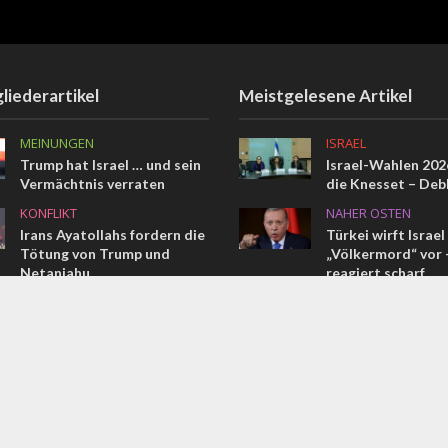
liederartikel
Meistgelesene Artikel
MEINUNGEN
ISRAEL
Trump hat Israel … und sein
Israel-Wahlen 2026
Vermächtnis verraten
die Knesset – Deb
KONFLIKT
NAHER OSTEN
Irans Ayatollahs fordern die
Türkei wirft Israel
Tötung von Trump und
„Völkermord“ vor –
Netanjahu
reagiert scharf
MEINUNGEN
NAHER OSTEN
Vom Pharao bis Erdogan
Das vollständige 
Memorandum im W