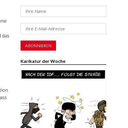
ene
d das
Karikatur der Woche
tion
Hass