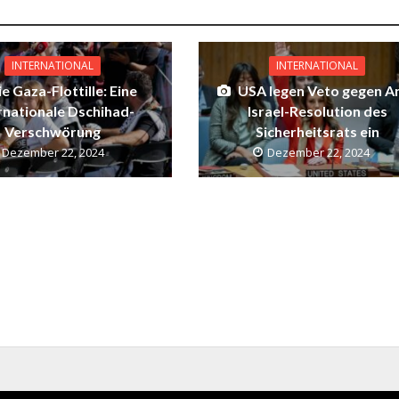
INTERNATIONAL
INTERNATIONAL
ie Gaza-Flottille: Eine
USA legen Veto gegen An
rnationale Dschihad-
Israel-Resolution des
Verschwörung
Sicherheitsrats ein
Dezember 22, 2024
Dezember 22, 2024