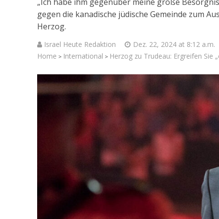
„Ich habe ihm gegenüber meine große Besorgnis ü
gegen die kanadische jüdische Gemeinde zum Ausdr
Herzog.
Israel Heute Redaktion
Dez. 22, 2024 at 8:12 a.m.
Home
International
Herzog zu Trudeau: Ergreifen Si
>
>
Israelische
die Kness