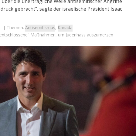
ber die unerträgliche Welle antisemitischer Angriffe
uck gebracht“, sagte der israelische Präsident Isaac
| Themen:
Antisemitismus
,
Kanada
e „entschlossene“ Maßnahmen, um Judenhass auszumerzen
Israel
Israel
 Wahlen 2026: Das ist
Israel-Wahlen 2026: Das ist 
et – Moshe Abutbul
Knesset – Debbie Biton