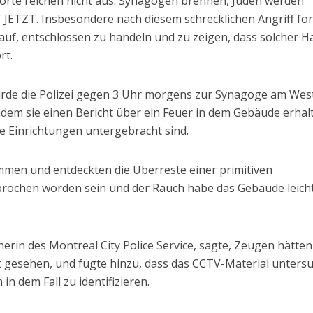
orte reichen nicht aus: Synagogen brennen, Juden werden
 JETZT. Insbesondere nach diesem schrecklichen Angriff fo
auf, entschlossen zu handeln und zu zeigen, dass solcher H
rt.
urde die Polizei gegen 3 Uhr morgens zur Synagoge am Wes
dem sie einen Bericht über ein Feuer in dem Gebäude erhal
he Einrichtungen untergebracht sind.
mmen und entdeckten die Überreste einer primitiven
brochen worden sein und der Rauch habe das Gebäude leich
herin des Montreal City Police Service, sagte, Zeugen hätten
 gesehen, und fügte hinzu, dass das CCTV-Material unters
n dem Fall zu identifizieren.