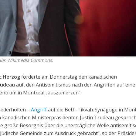
elle: Wikimedia Commons.
ac Herzog
forderte am Donnerstag den kanadischen
rudeau
auf, den Antisemitismus nach den Angriffen auf eine
entrum in Montreal „auszumerzen“.
iederholten –
Angriff
auf die Beth-Tikvah-Synagoge in Mont
m kanadischen Ministerpräsidenten Justin Trudeau gesproc
 große Besorgnis über die unerträgliche Welle antisemitis
-jüdische Gemeinde zum Ausdruck gebracht“, so der Präside