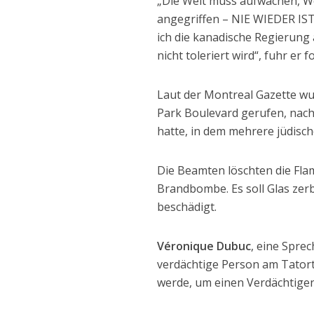
„Die Welt muss aufwachen, W
angegriffen – NIE WIEDER IST
ich die kanadische Regierung 
nicht toleriert wird“, fuhr er fo
Laut der Montreal Gazette w
Park Boulevard gerufen, nach
hatte, in dem mehrere jüdisc
Die Beamten löschten die Fla
Brandbombe. Es soll Glas zer
beschädigt.
Véronique Dubuc
, eine Sprec
verdächtige Person am Tatort
werde, um einen Verdächtigen i