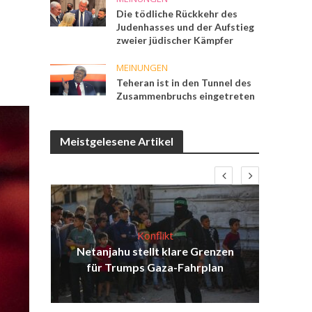
Die tödliche Rückkehr des
Judenhasses und der Aufstieg
zweier jüdischer Kämpfer
MEINUNGEN
Teheran ist in den Tunnel des
Zusammenbruchs eingetreten
Meistgelesene Artikel
Konflikt
die
Netanjahu stellt klare Grenzen
Isr
für Trumps Gaza-Fahrplan
d