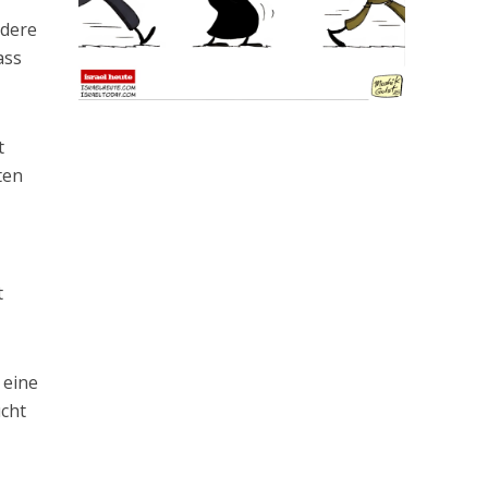
rdere
ass
t
ten
t
 eine
ucht