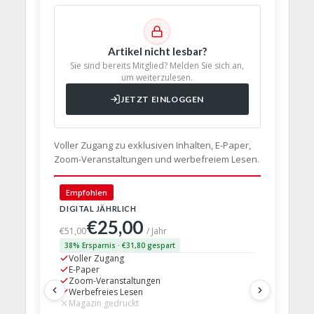
Artikel nicht lesbar?
Sie sind bereits Mitglied? Melden Sie sich an,
um weiterzulesen.
JETZT EINLOGGEN
Voller Zugang zu exklusiven Inhalten, E-Paper,
Zoom-Veranstaltungen und werbefreiem Lesen.
🇩🇪 Deut
Empfohlen
DIGITAL JÄHRLICH
PRINT + D
€25,00
€63,
€51,00
/ Jahr
38% Ersparnis · €31,80 gespart
24% Erspar
Voller Zugang
Voller Z
E-Paper
E-Paper
Zoom-Veranstaltungen
Zoom-Ve
Werbefreies Lesen
Werbefre
Magazin gedruckt
Magazin 