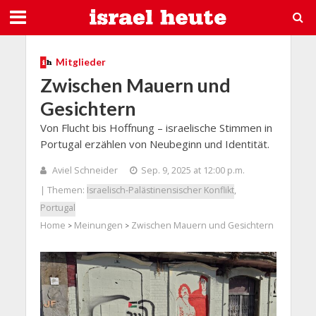
Mitglieder
Zwischen Mauern und
Gesichtern
Von Flucht bis Hoffnung – israelische Stimmen in
Portugal erzählen von Neubeginn und Identität.
Aviel Schneider
Sep. 9, 2025 at 12:00 p.m.
| Themen:
Israelisch-Palästinensischer Konflikt
,
Portugal
Home
Meinungen
Zwischen Mauern und Gesichtern
>
>