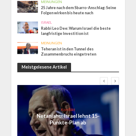
MEINUNGEN
25 Jahre nach dem Sbarro-Anschlag: Seine
Folgen wirken bis heute nach
ISRAEL
Rabbi Leo Dee: Warum Israel die beste
langfristige Investition ist
MEINUNGEN
Teheran ist in den Tunnel des
Zusammenbruchs eingetreten
Meistgelesene Artikel
Konflikt
Netanjahu: Israel lehnt 15-
Punkte-Plan ab