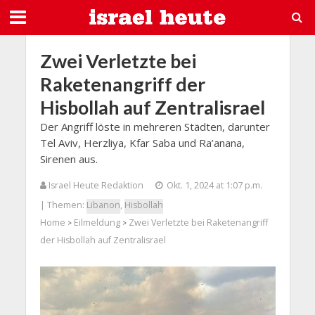
Zwei Verletzte bei
Raketenangriff der
Hisbollah auf Zentralisrael
Der Angriff löste in mehreren Städten, darunter
Tel Aviv, Herzliya, Kfar Saba und Ra’anana,
Sirenen aus.
Israel Heute Redaktion
Okt. 1, 2024 at 1:07 p.m.
| Themen:
Libanon
,
Hisbollah
Home
Eilmeldung
Zwei Verletzte bei Raketenangriff
>
>
der Hisbollah auf Zentralisrael