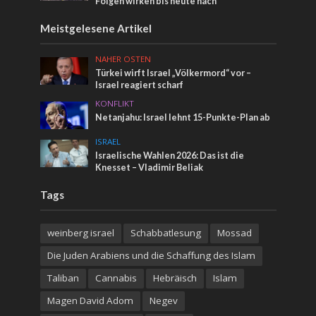
Folgen wirken bis heute nach
Meistgelesene Artikel
NAHER OSTEN
Türkei wirft Israel „Völkermord“ vor –
Israel reagiert scharf
KONFLIKT
Netanjahu: Israel lehnt 15-Punkte-Plan ab
ISRAEL
Israelische Wahlen 2026: Das ist die
Knesset – Vladimir Beliak
Tags
weinberg israel
Schabbatlesung
Mossad
Die Juden Arabiens und die Schaffung des Islam
Taliban
Cannabis
Hebräisch
Islam
Magen David Adom
Negev