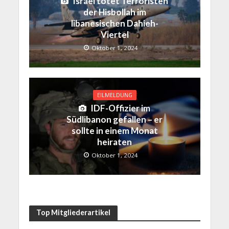
Israel tötet Terroristen
der Hisbollah im
libanesischen Dahieh-
Viertel
Oktober 1, 2024
EILMELDUNG
IDF-Offizier im
Südlibanon gefallen – er
sollte in einem Monat
heiraten
Oktober 1, 2024
Top Mitgliederartikel