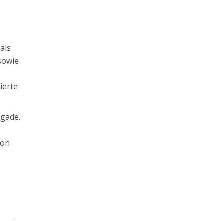
 als
 sowie
ierte
igade.
von