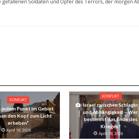
e gefallenen Soldaten und Opfer des Terrors, der morgen 
.
KONFLIKT
KONFLIKT
Israel zwischen Schlagkr
 jedem Punkt im Gebiet
und Abhängigkeit – Wer
an den Kopf zum Licht
bestimmt das Ende des
erheben“
Krieges?
April 19, 2026
April 19, 2026