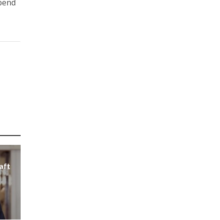
Abend
aft