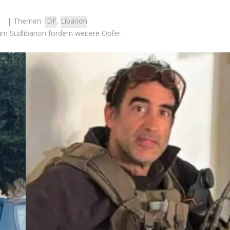
| Themen:
IDF
,
Libanon
 im Südlibanon fordern weitere Opfer
Israel
des Schlachtfelds:
Israel
e Initiativen helfen
Israelische Wahlen 2026: Das 
m Übergang ins zivile
die Knesset – Moshe Abutb
Leben