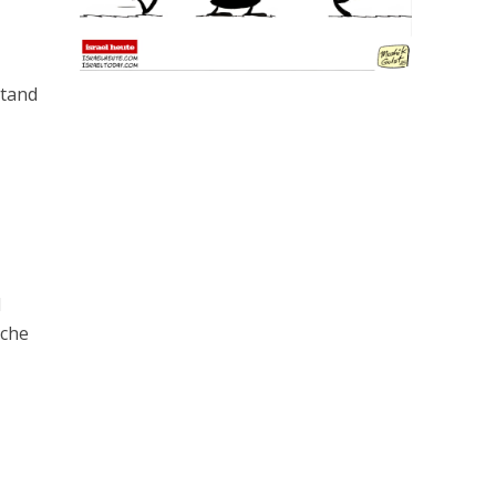
stand
d
lche