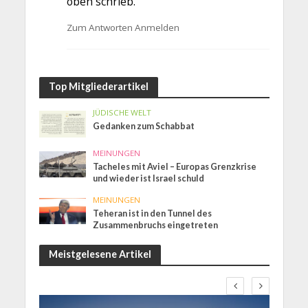
oben schrieb.
Zum Antworten Anmelden
Top Mitgliederartikel
JÜDISCHE WELT
Gedanken zum Schabbat
MEINUNGEN
Tacheles mit Aviel – Europas Grenzkrise
und wieder ist Israel schuld
MEINUNGEN
Teheran ist in den Tunnel des
Zusammenbruchs eingetreten
Meistgelesene Artikel