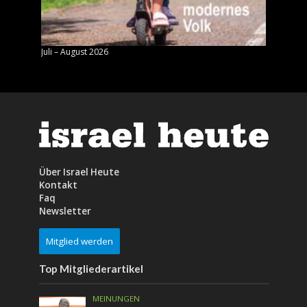
Juli – August 2026
Mai – J
Über Israel Heute
Kontakt
Faq
Newsletter
Mitglied werden
Top Mitgliederartikel
MEINUNGEN