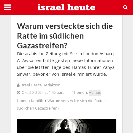
Warum versteckte sich die
Ratte im südlichen
Gazastreifen?
Die arabische Zeitung mit Sitz in London Asharq
Al-Awsat enthüllte gestern neue Informationen
über die letzten Tage des Hamas-Führer Yahya
Sinwar, bevor er von Israel eliminiert wurde.
Israel Heute Redaktion
Okt. 20, 2024 at 1:45 p.m.
| Themen:
Hamas
Home
Konflikt
Warum versteckte sich die Ratte im
>
>
südlichen Gazastreifen?