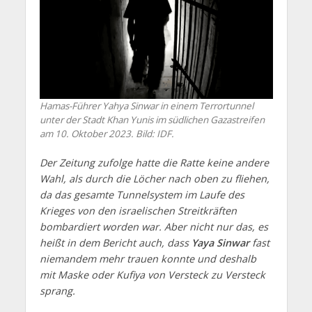
Hamas-Führer Yahya Sinwar in einem Terrortunnel
unter der Stadt Khan Yunis im südlichen Gazastreifen
am 10. Oktober 2023. Bild: IDF.
Der Zeitung zufolge hatte die Ratte keine andere
Wahl, als durch die Löcher nach oben zu fliehen,
da das gesamte Tunnelsystem im Laufe des
Krieges von den israelischen Streitkräften
bombardiert worden war. Aber nicht nur das, es
heißt in dem Bericht auch, dass
Yaya Sinwar
fast
niemandem mehr trauen konnte und deshalb
mit Maske oder Kufiya von Versteck zu Versteck
sprang.