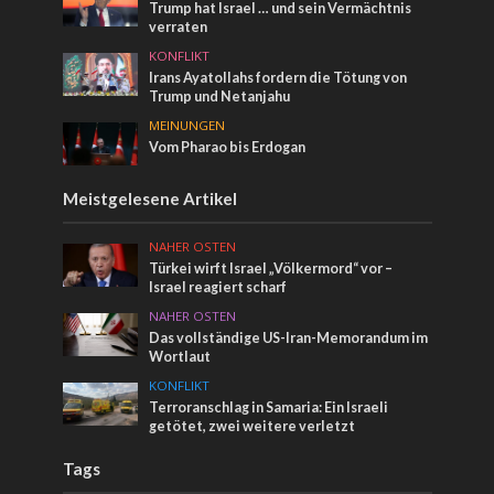
Trump hat Israel … und sein Vermächtnis
verraten
KONFLIKT
Irans Ayatollahs fordern die Tötung von
Trump und Netanjahu
MEINUNGEN
Vom Pharao bis Erdogan
Meistgelesene Artikel
NAHER OSTEN
Türkei wirft Israel „Völkermord“ vor –
Israel reagiert scharf
NAHER OSTEN
Das vollständige US-Iran-Memorandum im
Wortlaut
KONFLIKT
Terroranschlag in Samaria: Ein Israeli
getötet, zwei weitere verletzt
Tags