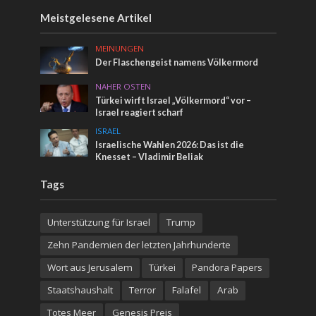
Meistgelesene Artikel
MEINUNGEN
Der Flaschengeist namens Völkermord
NAHER OSTEN
Türkei wirft Israel „Völkermord“ vor –
Israel reagiert scharf
ISRAEL
Israelische Wahlen 2026: Das ist die
Knesset – Vladimir Beliak
Tags
Unterstützung für Israel
Trump
Zehn Pandemien der letzten Jahrhunderte
Wort aus Jerusalem
Türkei
Pandora Papers
Staatshaushalt
Terror
Falafel
Arab
Totes Meer
Genesis Preis