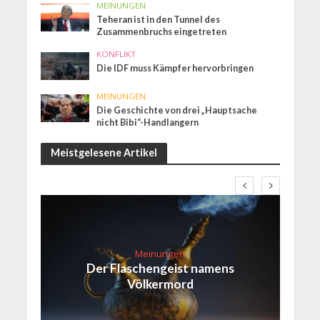
MEINUNGEN
Teheran ist in den Tunnel des
Zusammenbruchs eingetreten
KONFLIKT
Die IDF muss Kämpfer hervorbringen
MEINUNGEN
Die Geschichte von drei „Hauptsache
nicht Bibi“-Handlangern
Meistgelesene Artikel
Meinungen
Der Flaschengeist namens
Völkermord