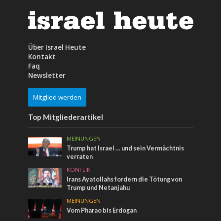
Über Israel Heute
Kontakt
Faq
Newsletter
Mitglied werden
Top Mitgliederartikel
MEINUNGEN
Trump hat Israel … und sein Vermächtnis
verraten
KONFLIKT
Irans Ayatollahs fordern die Tötung von
Trump und Netanjahu
MEINUNGEN
Vom Pharao bis Erdogan