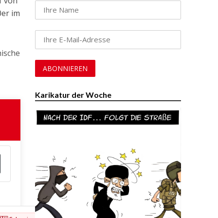
f von
0er im
nische
Karikatur der Woche