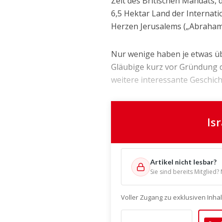
Zeit des Britischen Mandats, 
6,5 Hektar Land der Internati
Herzen Jerusalems („Abraham
Nur wenige haben je etwas üb
Gläubige kurz vor Gründung de
weitere interessante Geschicht
Is
Artikel nicht lesbar?
Sie sind bereits Mitglied?
Voller Zugang zu exklusiven Inh
Empf