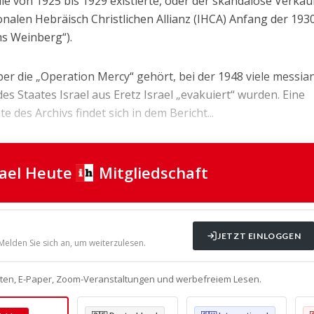
die von 1925 bis 1929 existierte, oder der skandalöse Verkau
onalen Hebräisch Christlichen Allianz (IHCA) Anfang der 193
s Weinberg“).
er die „Operation Mercy“ gehört, bei der 1948 viele messia
s Staates Israel aus Eretz Israel „evakuiert“ wurden. Eine
e des Archivs findet sich in dem Bericht...
rael Heute
Mitgliedschaft
JETZT EINLOGGEN
 Melden Sie sich an, um weiterzulesen.
alten, E-Paper, Zoom-Veranstaltungen und werbefreiem Lesen.
ohlen