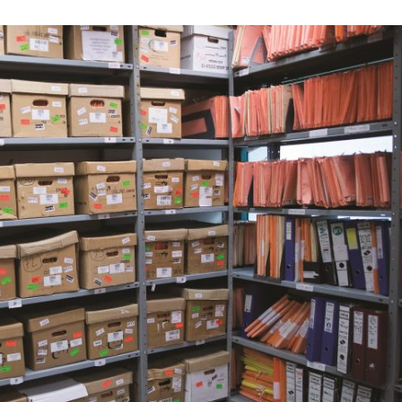
Konflikt
Meinungen
CEF-Daten stellen
Eine Alternative zur Zwei-
würfe gegen Israel
Staaten-Lösung
infrage