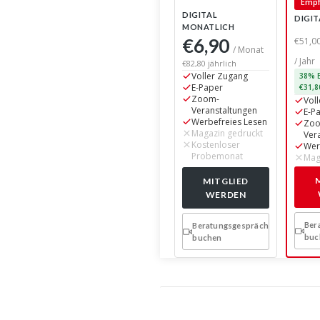
DIGITAL
DIGIT
MONATLICH
€51,0
€6,90
/ Monat
/ Jahr
€82,80 jährlich
38% E
Voller Zugang
€31,8
E-Paper
Vol
Zoom-
E-P
Veranstaltungen
Zo
Werbefreies Lesen
Ver
Magazin gedruckt
Wer
Kostenloser
Mag
Probemonat
MITGLIED
WERDEN
Ber
Beratungsgespräch
buc
buchen