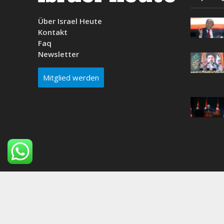
Über Israel Heute
Kontakt
Faq
Newsletter
Mitglied werden
Why do people think the beach is a good idea?