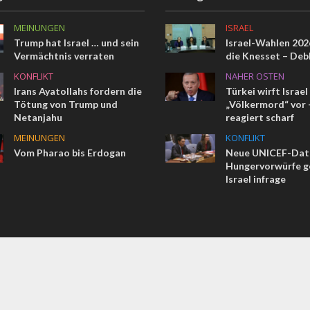
MEINUNGEN
ISRAEL
Trump hat Israel … und sein
Israel-Wahlen 2026
Vermächtnis verraten
die Knesset – Deb
KONFLIKT
NAHER OSTEN
Irans Ayatollahs fordern die
Türkei wirft Israel
Tötung von Trump und
„Völkermord“ vor –
Netanjahu
reagiert scharf
MEINUNGEN
KONFLIKT
Vom Pharao bis Erdogan
Neue UNICEF-Date
Hungervorwürfe g
Israel infrage
COMMENT