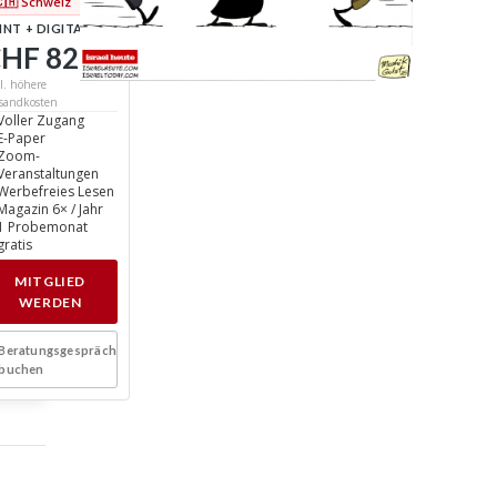
🇨🇭 Schweiz
INT + DIGITAL
HF 82
/ Jahr
l. höhere
sandkosten
Voller Zugang
E-Paper
Zoom-
Veranstaltungen
Werbefreies Lesen
Magazin 6× / Jahr
1 Probemonat
gratis
MITGLIED
WERDEN
Beratungsgespräch
buchen