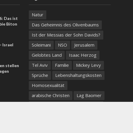
Natur
: Das ist
bie Biton
Das Geheimnis des Olivenbaums
Ist der Messias der Sohn Davids?
Soleimani
NSO
Jerusalem
 Israel
Gelobtes Land
Isaac Herzog
Tel Aviv
Familie
Mickey Levy
n stellen
egen
Sprüche
Lebenshaltungskosten
Homosexualität
arabische Christen
Lag Baomer
Voreingenommenheit der Medien
Wahlen
messianische juden
Take your coffee with you wherever you go
Drusen