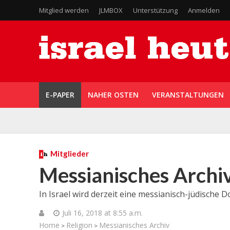
Mitglied werden
JLMBOX
Unterstützung
Anmelden
E-PAPER
NAHER OSTEN
VERANSTALTUNGEN
Mitglieder
Messianisches Archi
In Israel wird derzeit eine messianisch-jüdische
Juli 16, 2018 at 8:55 a.m.
Home
Religion
Messianisches Archiv
>
>