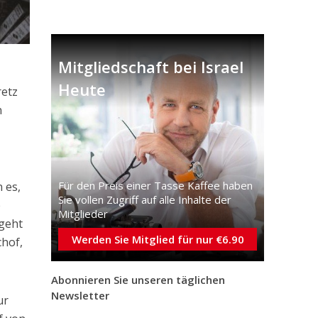
Mitgliedschaft bei Israel
Heute
retz
n
Für den Preis einer Tasse Kaffee haben
 es,
Sie vollen Zugriff auf alle Inhalte der
e
Mitglieder
geht
Werden Sie Mitglied für nur €6.90
chof,
Abonnieren Sie unseren täglichen
Newsletter
ur