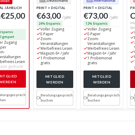
🇩🇪 Deutschland
🇪🇺 International
AL JÄHRLICH
PRINT + DIGITAL
PRINT + DIGITAL
PR
€25,00
€63,00
€73,00
C
0
/ Jahr
/ Jahr
Ink
24% Ersparnis
12% Ersparnis
Ver
Voller Zugang
Voller Zugang
rsparnis ·
E-Paper
E-Paper
0 gespart
Zoom-
Zoom-
ler Zugang
Veranstaltungen
Veranstaltungen
aper
Werbefreies Lesen
Werbefreies Lesen
om-
Magazin 6× / Jahr
Magazin 6× / Jahr
anstaltungen
1 Probemonat
1 Probemonat
befreies Lesen
gratis
gratis
azin gedruckt
MITGLIED
MITGLIED
MITGLIED
WERDEN
WERDEN
WERDEN
atungsgespräch
Beratungsgespräch
Beratungsgespräch
hen
buchen
buchen