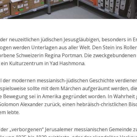
e der neuzeitlichen jüdischen Jesusgläubigen, besonders in E
ogen werden Unterlagen aus aller Welt. Den Stein ins Rolle
storbene Schweizerin Regina Portman. Die zweckgebundenen
 ein Kulturzentrum in Yad Hashmona.
l der modernen messianisch-jüdischen Geschichte verdienen
spielsweise sollte mit dem Märchen aufgeräumt werden, di
e Bewegung sei in Amerika gegründet worden. In Wahrheit 
olomon Alexander zurück, einen hebräisch-christlichen Bis
lem lebte.
s der „verborgenen“ Jerusalemer messianischen Gemeinde z