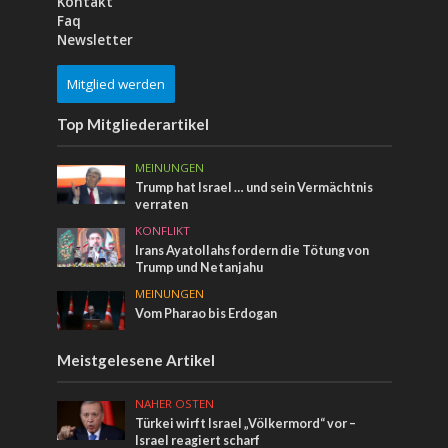
Kontakt
Faq
Newsletter
Mitglied werden
Top Mitgliederartikel
MEINUNGEN
Trump hat Israel … und sein Vermächtnis
verraten
KONFLIKT
Irans Ayatollahs fordern die Tötung von
Trump und Netanjahu
MEINUNGEN
Vom Pharao bis Erdogan
Meistgelesene Artikel
NAHER OSTEN
Türkei wirft Israel „Völkermord“ vor –
Israel reagiert scharf