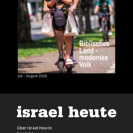
Juli – August 2026
Mai – J
Über Israel Heute