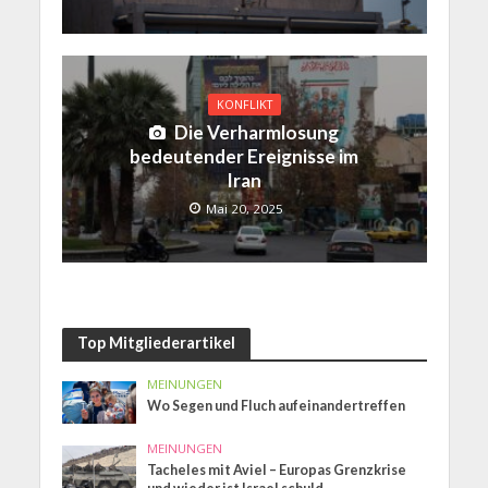
KONFLIKT
Die Verharmlosung
bedeutender Ereignisse im
Iran
Mai 20, 2025
Top Mitgliederartikel
MEINUNGEN
Wo Segen und Fluch aufeinandertreffen
MEINUNGEN
Tacheles mit Aviel – Europas Grenzkrise