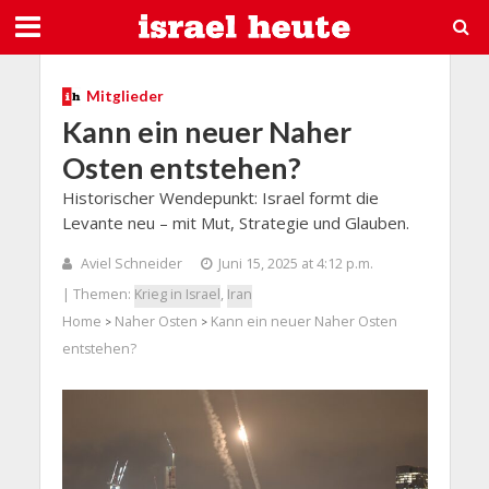
Mitglieder
Kann ein neuer Naher
Osten entstehen?
Historischer Wendepunkt: Israel formt die
Levante neu – mit Mut, Strategie und Glauben.
Aviel Schneider
Juni 15, 2025 at 4:12 p.m.
| Themen:
Krieg in Israel
,
Iran
Home
Naher Osten
Kann ein neuer Naher Osten
>
>
entstehen?