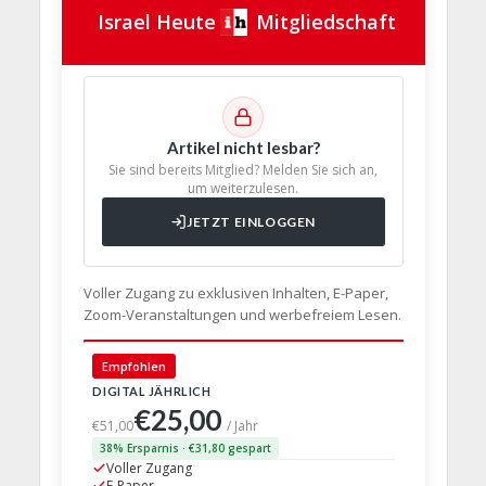
Israel Heute
Mitgliedschaft
Artikel nicht lesbar?
Sie sind bereits Mitglied? Melden Sie sich an,
um weiterzulesen.
JETZT EINLOGGEN
Voller Zugang zu exklusiven Inhalten, E-Paper,
Zoom-Veranstaltungen und werbefreiem Lesen.
🇩🇪 Deut
Empfohlen
DIGITAL JÄHRLICH
PRINT + D
€25,00
€63,
€51,00
/ Jahr
38% Ersparnis · €31,80 gespart
24% Erspar
Voller Zugang
Voller Z
E-Paper
E-Paper