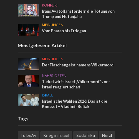
KONFLIKT
Irans Ayatollahs fordern die Tötung von
Trump und Netanjahu
MEINUNGEN
Vom Pharao bis Erdogan
Meistgelesene Artikel
MEINUNGEN
Der Flaschengeist namens Völkermord
NAHER OSTEN
Türkei wirft Israel „Völkermord“ vor –
Israel reagiert scharf
ISRAEL
Israelische Wahlen 2026: Das ist die
Knesset – Vladimir Beliak
Tags
Tu beAv
Krieg in Israel
Südafrika
Herzl