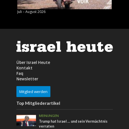
Juli – August 2026
Mai – J
Über Israel Heute
Kontakt
Faq
Newsletter
Mitglied werden
Top Mitgliederartikel
MEINUNGEN
Trump hat Israel … und sein Vermächtnis
verraten