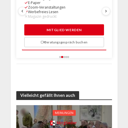
E-Paper
E-Paper
Zoom-Veranstaltungen
Zoom-Ve
Werbefreies Lesen
Werbefre
Magazin gedruckt
Magazin 
1 Probem
MITGLIED WERDEN
Beratungsgespräch buchen
n
Vielleicht gefällt Ihnen auch
MEINUNGEN
Mitglieder