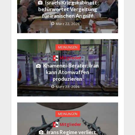
Israels Kriegskabinett
befürwortet Vergeltung
für iranischen Angriff
März 22, 2026
MEINUNGEN
Mitglieder
Khamenei-Berater: Iran
kann Atomwaffen
produzieren
März 22, 2026
MEINUNGEN
Mitglieder
Irans Regime verliert