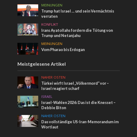
MEINUNGEN
Trump hat Israel … und sein Vermächtnis
verraten
KONFLIKT
Irans Ayatollahs fordern die Tötung von
Trump und Netanjahu
MEINUNGEN
Vom Pharao bis Erdogan
Meistgelesene Artikel
NAHER OSTEN
Türkei wirft Israel „Völkermord“ vor –
Israel reagiert scharf
ISRAEL
Israel-Wahlen 2026: Das ist die Knesset –
Debbie Biton
NAHER OSTEN
Das vollständige US-Iran-Memorandum im
Wortlaut