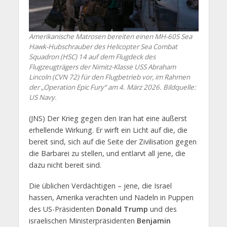
Amerikanische Matrosen bereiten einen MH-60S Sea
Hawk-Hubschrauber des Helicopter Sea Combat
Squadron (HSC) 14 auf dem Flugdeck des
Flugzeugträgers der Nimitz-Klasse USS Abraham
Lincoln (CVN 72) für den Flugbetrieb vor, im Rahmen
der „Operation Epic Fury“ am 4. März 2026. Bildquelle:
US Navy.
(JNS) Der Krieg gegen den Iran hat eine äußerst
erhellende Wirkung. Er wirft ein Licht auf die, die
bereit sind, sich auf die Seite der Zivilisation gegen
die Barbarei zu stellen, und entlarvt all jene, die
dazu nicht bereit sind.
Die üblichen Verdächtigen – jene, die Israel
hassen, Amerika verachten und Nadeln in Puppen
des US-Präsidenten
Donald Trump
und des
israelischen Ministerpräsidenten
Benjamin