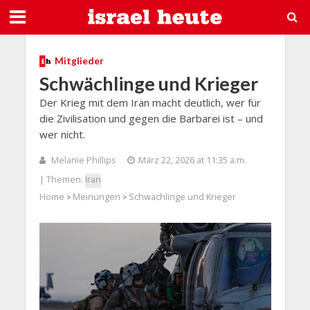
Mitglieder
Schwächlinge und Krieger
Der Krieg mit dem Iran macht deutlich, wer für
die Zivilisation und gegen die Barbarei ist – und
wer nicht.
Melanie Phillips
März 22, 2026 at 11:35 a.m.
| Themen:
Iran
Home
Meinungen
Schwächlinge und Krieger
>
>