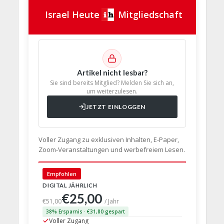
Israel Heute
Mitgliedschaft
Artikel nicht lesbar?
Sie sind bereits Mitglied? Melden Sie sich an,
um weiterzulesen.
JETZT EINLOGGEN
Voller Zugang zu exklusiven Inhalten, E-Paper,
Zoom-Veranstaltungen und werbefreiem Lesen.
🇩🇪 Deut
Empfohlen
DIGITAL JÄHRLICH
PRINT + D
€25,00
€63,
€51,00
/ Jahr
38% Ersparnis · €31,80 gespart
24% Erspar
Voller Zugang
Voller Z