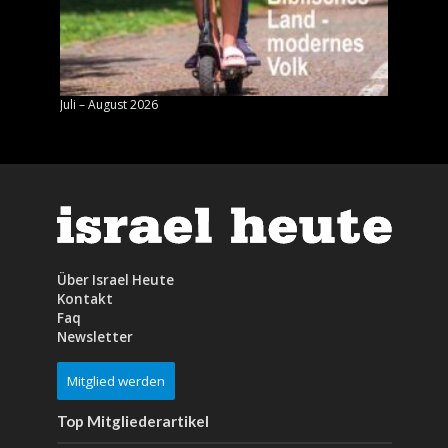
Juli – August 2026
Mai – J
Über Israel Heute
Kontakt
Faq
Newsletter
Mitglied werden
Top Mitgliederartikel