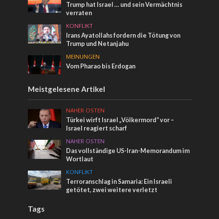
Trump hat Israel … und sein Vermächtnis
verraten
KONFLIKT
Irans Ayatollahs fordern die Tötung von
Trump und Netanjahu
MEINUNGEN
Vom Pharao bis Erdogan
Meistgelesene Artikel
NAHER OSTEN
Türkei wirft Israel „Völkermord“ vor –
Israel reagiert scharf
NAHER OSTEN
Das vollständige US-Iran-Memorandum im
Wortlaut
KONFLIKT
Terroranschlag in Samaria: Ein Israeli
getötet, zwei weitere verletzt
Tags