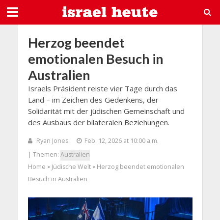
Herzog beendet
emotionalen Besuch in
Australien
Israels Präsident reiste vier Tage durch das
Land – im Zeichen des Gedenkens, der
Solidarität mit der jüdischen Gemeinschaft und
des Ausbaus der bilateralen Beziehungen.
Ryan Jones
Feb. 12, 2026 at 10:00 a.m.
| Themen:
Australien
Home
Jüdische Welt
Herzog beendet emotionalen
>
>
Besuch in Australien