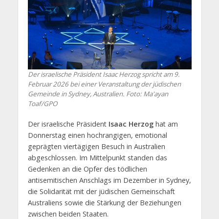
Der israelische Präsident Isaac Herzog spricht am 9.
Februar 2026 bei einer Veranstaltung der jüdischen
Gemeinde in Sydney, Australien. Foto: Ma'ayan
Toaf/GPO
Der israelische Präsident
Isaac Herzog
hat am
Donnerstag einen hochrangigen, emotional
geprägten viertägigen Besuch in Australien
abgeschlossen. Im Mittelpunkt standen das
Gedenken an die Opfer des tödlichen
antisemitischen Anschlags im Dezember in Sydney,
die Solidarität mit der jüdischen Gemeinschaft
Australiens sowie die Stärkung der Beziehungen
zwischen beiden Staaten.