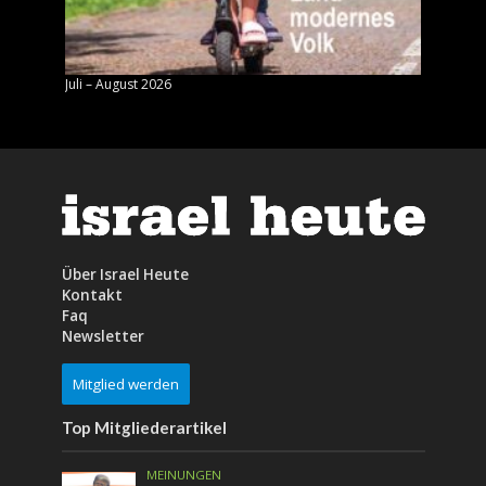
Juli – August 2026
Mai – J
Über Israel Heute
Kontakt
Faq
Newsletter
Mitglied werden
Top Mitgliederartikel
MEINUNGEN