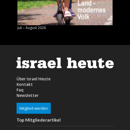
Juli – August 2026
Mai – J
Über Israel Heute
Kontakt
Faq
Newsletter
Mitglied werden
Top Mitgliederartikel