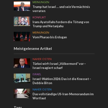
MEINUNGEN
Trump hat Israel … und sein Vermächtnis
verraten
KONFLIKT
Irans Ayatollahs fordern die Tötung von
Trump und Netanjahu
MEINUNGEN
Vom Pharao bis Erdogan
Meistgelesene Artikel
NAHER OSTEN
Türkei wirft Israel „Völkermord“ vor –
Israel reagiert scharf
ISRAEL
Israel-Wahlen 2026: Das ist die Knesset –
Debbie Biton
NAHER OSTEN
Das vollständige US-Iran-Memorandum im
Wortlaut
Tags