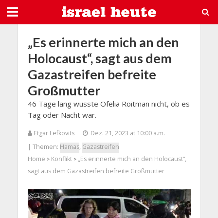
„Es erinnerte mich an den
Holocaust“, sagt aus dem
Gazastreifen befreite
Großmutter
46 Tage lang wusste Ofelia Roitman nicht, ob es
Tag oder Nacht war.
Etgar Lefkovits
Dez. 21, 2023 at 10:00 a.m.
| Themen:
Hamas
,
Gazastreifen
Home
Konflikt
„Es erinnerte mich an den Holocaust“,
>
>
sagt aus dem Gazastreifen befreite Großmutter