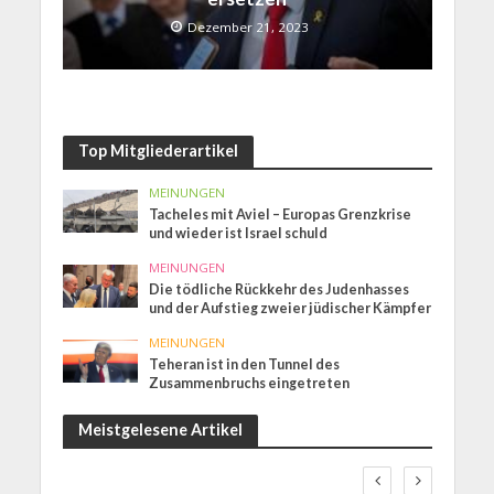
Dezember 21, 2023
Top Mitgliederartikel
MEINUNGEN
Tacheles mit Aviel – Europas Grenzkrise
und wieder ist Israel schuld
MEINUNGEN
Die tödliche Rückkehr des Judenhasses
und der Aufstieg zweier jüdischer Kämpfer
MEINUNGEN
Teheran ist in den Tunnel des
Zusammenbruchs eingetreten
Meistgelesene Artikel