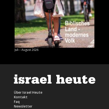
Juli – August 2026
Mai – J
Über Israel Heute
Kontakt
Faq
Newsletter