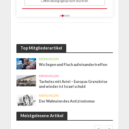
Beratungsgespräch buchen
n
Top Mitgliederartikel
MEINUNGEN
Wo Segen und Fluch aufeinandertreffen
MEINUNGEN
Tacheles mit Aviel – Europas Grenzkrise
und wieder ist Israel schuld
MEINUNGEN
Der Wahnsinn des Antizionismus
Meistgelesene Artikel