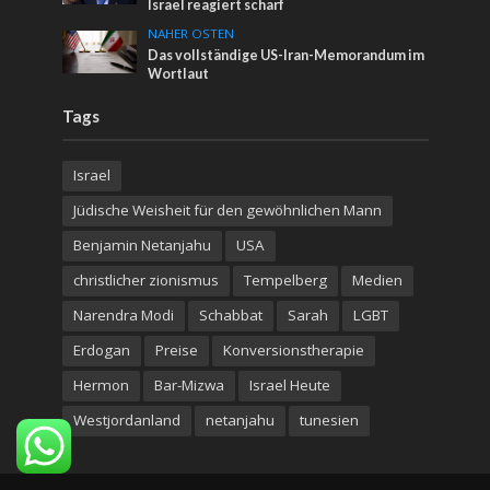
Israel reagiert scharf
NAHER OSTEN
Das vollständige US-Iran-Memorandum im
Wortlaut
Tags
Israel
Jüdische Weisheit für den gewöhnlichen Mann
Benjamin Netanjahu
USA
christlicher zionismus
Tempelberg
Medien
Narendra Modi
Schabbat
Sarah
LGBT
Erdogan
Preise
Konversionstherapie
Hermon
Bar-Mizwa
Israel Heute
Westjordanland
netanjahu
tunesien