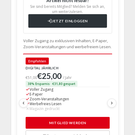
Artikel nicht lesbar?
Sie sind bereits Mitglied? Melden Sie sich an,
um weiterzulesen.
JETZT EINLOGGEN
Voller Zugang zu exklusiven Inhalten, E-Paper,
Zoom-Veranstaltungen und werbefreiem Lesen.
Empfohlen
🇩🇪 Deut
DIGITAL JÄHRLICH
PRINT + D
€25,00
€63,
€51,00
/ Jahr
38% Ersparnis · €31,80 gespart
24% Erspar
Voller Zugang
Voller Z
E-Paper
E-Paper
Zoom-Veranstaltungen
Zoom-Ve
Werbefreies Lesen
Werbefre
Magazin gedruckt
Magazin 
1 Probem
MITGLIED WERDEN