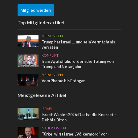
Mitglied werden
Top Mitgliederartikel
MEINUNGEN
Trump hat Israel … und sein Vermächtnis
verraten
KONFLIKT
Irans Ayatollahs fordern die Tötung von
Trump und Netanjahu
MEINUNGEN
Vom Pharao bis Erdogan
Meistgelesene Artikel
ISRAEL
Israel-Wahlen 2026: Das ist die Knesset –
Debbie Biton
NAHER OSTEN
Türkei wirft Israel „Völkermord“ vor –