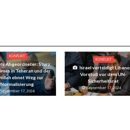
KONFLIKT
KONFLIKT
els Abgeordneter: Sturz
Israel verteidigt Libano
imes in Teheran und der
Vorstoß vor dem UN-
ollah ebnet Weg zur
Sicherheitsrat
Normalisierung
September 17, 2024
September 17, 2024