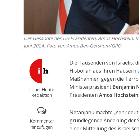
Der Gesandte des US-Präsidenten, Amos Hochstein, tri
Juni 2024. Foto von Amos Ben-Gershom/GPO.
Die Tausenden von Israelis, 
Hisbollah aus ihren Häusern
Maßnahmen gegen die Terrorg
Ministerpräsident
Benjamin 
Israel Heute
Präsidenten
Amos Hochstein
Redaktion
Netanjahu machte „sehr deutl
grundlegende Änderung der Sic
Kommentar
hinzufügen
einer Mitteilung des israelis