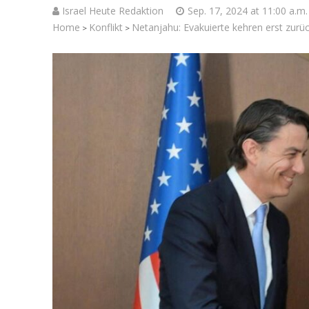
Israel Heute Redaktion
Sep. 17, 2024 at 11:00 a.m.
Home
Konflikt
Netanjahu: Evakuierte kehren erst zurüc
>
>
Israelische
die Kness