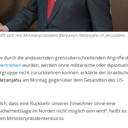
fft sich mit Ministerpräsident Benjamin Netanjahu in Jerusalem, 
die durch die andauernden grenzüberschreitenden Angriffe 
vertrieben
wurden, werden ohne militärische oder diplomati
ruppe nicht zurückkehren können, erklärte der israelisch
Netanjahu
am Montag gegenüber dem Gesandten des US-
.
ich, dass eine Rückkehr unserer Einwohner ohne eine
herheitslage im Norden nicht möglich sein wird“, heißt es 
chen Ministerpräsidentenbüros.