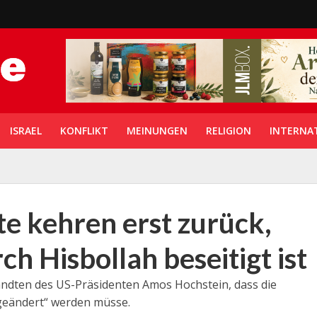
ISRAEL
KONFLIKT
MEINUNGEN
RELIGION
INTERNA
e kehren erst zurück,
 Hisbollah beseitigt ist
andten des US-Präsidenten Amos Hochstein, dass die
 geändert“ werden müsse.