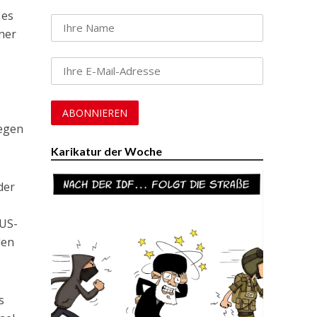
 es
hner
gegen
Karikatur der Woche
der
 US-
len
s