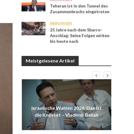
Teheran ist in den Tunnel des
Zusammenbruchs eingetreten
MEINUNGEN
25 Jahre nach dem Sbarro-
Anschlag: Seine Folgen wirken
bis heute nach
Meistgelesene Artikel
Israel
d
Israelische Wahlen 2026: Das ist
Isr
äch
die Knesset – Vladimir Beliak
d
ei?