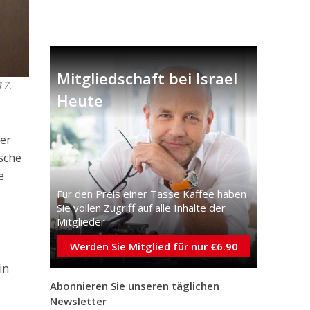
Mitgliedschaft bei Israel
17.
Heute
der
sche
e
Für den Preis einer Tasse Kaffee haben
Sie vollen Zugriff auf alle Inhalte der
Mitglieder
Werden Sie Mitglied für nur €6.90
in
Abonnieren Sie unseren täglichen
Newsletter