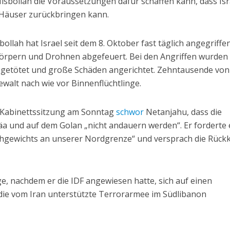
isbollah die Voraussetzungen dafür schaffen kann, dass Isr
e Häuser zurückbringen kann.
ollah hat Israel seit dem 8. Oktober fast täglich angegriffe
örpern und Drohnen abgefeuert. Bei den Angriffen wurden
 getötet und große Schäden angerichtet. Zehntausende von
ewalt nach wie vor Binnenflüchtlinge.
 Kabinettssitzung am Sonntag
schwor
Netanjahu, dass die
äa und auf dem Golan „nicht andauern werden“. Er forderte 
chgewichts an unserer Nordgrenze“ und versprach die Rück
, nachdem er die IDF angewiesen hatte, sich auf einen
ie vom Iran unterstützte Terrorarmee im Südlibanon