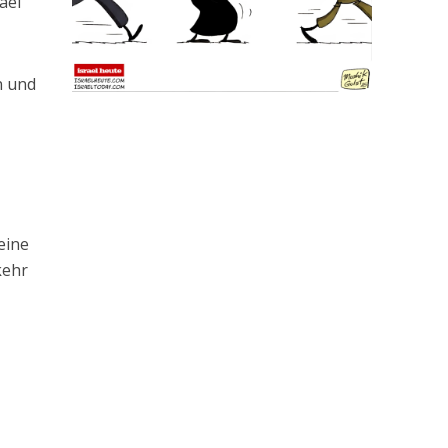
ael
n und
eine
kehr