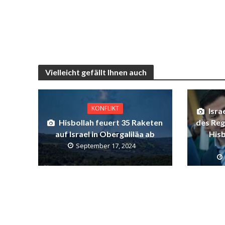
Vielleicht gefällt Ihnen auch
KONFLIKT
Isra
Hisbollah feuert 35 Raketen
des Reg
auf Israel in Obergaliläa ab
Hisb
September 17, 2024