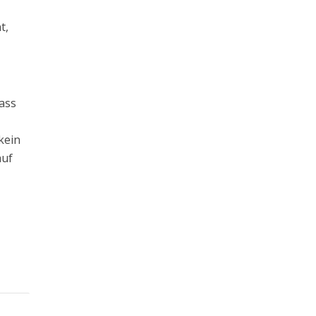
t,
ass
kein
auf