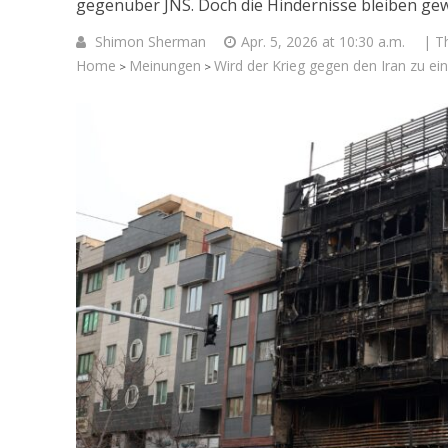
gegenüber JNS. Doch die Hindernisse bleiben gew
Shimon Sherman
Apr. 5, 2026 at 10:30 a.m.
| T
Home
Meinungen
Wird der Krieg gegen den Iran zu e
>
>
Warum 
möglich
Intere