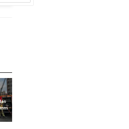
„das
ramm