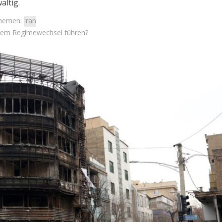
altig.
hemen:
Iran
inem Regimewechsel führen?
Meinungen
Israel
ein freier Iran
Israelische Wahlen 2026: Das 
erweise nicht im
die Knesset – Moshe Abutb
sse aller liegt