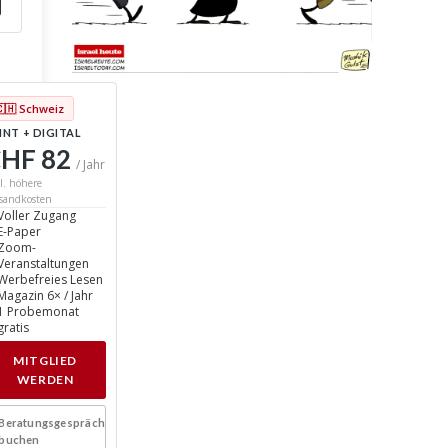
🇨🇭 Schweiz
INT + DIGITAL
HF 82
/ Jahr
l. höhere
sandkosten
Voller Zugang
E-Paper
Zoom-
Veranstaltungen
Werbefreies Lesen
Magazin 6× / Jahr
1 Probemonat
gratis
MITGLIED
WERDEN
Beratungsgespräch
buchen