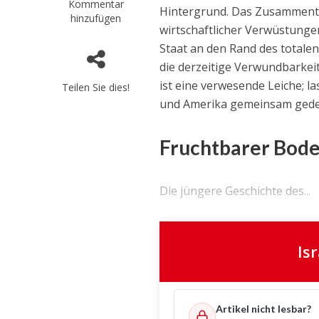
Kommentar
Hintergrund. Das Zusammentr
hinzufügen
wirtschaftlicher Verwüstunge
Staat an den Rand des totale
die derzeitige Verwundbarkei
ist eine verwesende Leiche; l
Teilen Sie dies!
und Amerika gemeinsam gedeihe
Fruchtbarer Bode
Die jüngere Geschichte des...
Is
Artikel nicht lesbar?