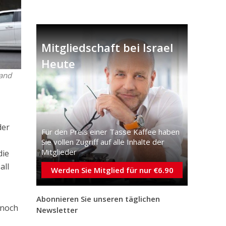
Mitgliedschaft bei Israel
Heute
tand
der
Für den Preis einer Tasse Kaffee haben
Sie vollen Zugriff auf alle Inhalte der
Mitglieder
die
all
Werden Sie Mitglied für nur €6.90
Abonnieren Sie unseren täglichen
 noch
Newsletter