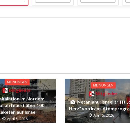
MEINUNGEN
MEINUNGEN
Mitglieder
Mitglieder
skalation im Norden:
Netanjahu: Israel trifft 
ollah feuert über 100
Herz“ von Irans Atomprog
aketen auf Israel
April 5, 2026
April 5, 2026