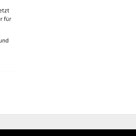
etzt
r für
 und