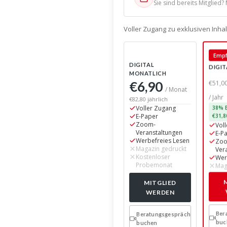
Sie sind bereits Mitglied?
Voller Zugang zu exklusiven Inh
Empf
DIGITAL
DIGIT
MONATLICH
€6,90
€51,0
/ Monat
/ Jahr
€82,80 jährlich
Voller Zugang
38% E
E-Paper
€31,8
Zoom-
Vol
Veranstaltungen
E-P
Werbefreies Lesen
Zo
Magazin gedruckt
Ver
Kostenloser
Wer
Probemonat
Mag
MITGLIED
WERDEN
Ber
Beratungsgespräch
buc
buchen