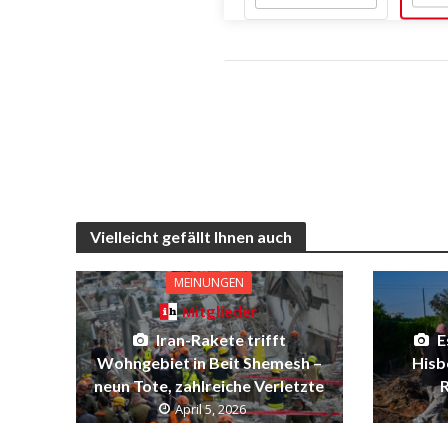
Vielleicht gefällt Ihnen auch
MEINUNGEN
Mitglieder
Iran-Rakete trifft
E
Wohngebiet in Beit Shemesh –
Hisb
neun Tote, zahlreiche Verletzte
R
April 5, 2026