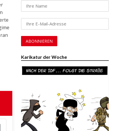
er
en
erte
egime
Iran
Karikatur der Woche