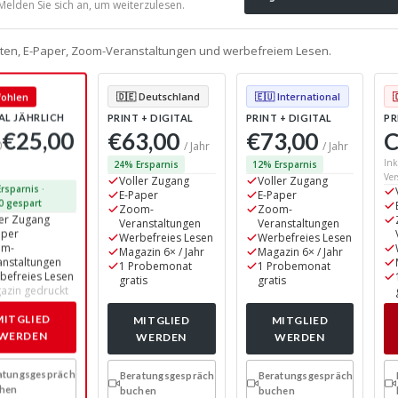
 Melden Sie sich an, um weiterzulesen.
alten, E-Paper, Zoom-Veranstaltungen und werbefreiem Lesen.
🇩🇪 Deutschland
🇪🇺 International
ohlen
AL JÄHRLICH
PRINT + DIGITAL
PRINT + DIGITAL
PR
€25,00
€63,00
€73,00
C
0
/ Jahr
/ Jahr
Ink
24% Ersparnis
12% Ersparnis
Ver
Voller Zugang
Voller Zugang
rsparnis ·
E-Paper
E-Paper
0 gespart
Zoom-
Zoom-
ler Zugang
Veranstaltungen
Veranstaltungen
aper
Werbefreies Lesen
Werbefreies Lesen
om-
Magazin 6× / Jahr
Magazin 6× / Jahr
anstaltungen
1 Probemonat
1 Probemonat
befreies Lesen
gratis
gratis
azin gedruckt
MITGLIED
MITGLIED
MITGLIED
WERDEN
WERDEN
WERDEN
atungsgespräch
Beratungsgespräch
Beratungsgespräch
hen
buchen
buchen